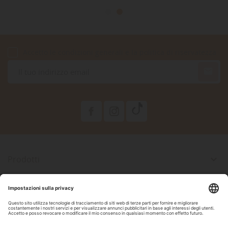
Accetto le condizioni generali e la politica di riservatezza

Prodotti

La Nostra Azienda

Il Tuo Account

Informazioni Negozio