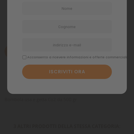
Politiche di spedizione
Descrizione
Acconsento a ricevere informazioni e offerte commerciali
Dettagli del prodotto
Commenti
Bombola usa e getta Co2 da 500 gr
3 ALTRI PRODOTTI DELLA STESSA CATEGORIA: