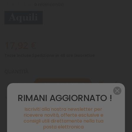
0 recensioni(s)
17,92 €
Tasse incluse
Spedizione in 48 ore lavorative
QUANTITÀ
AGGIUNGI AL CARRELLO
RIMANI AGGIORNATO !
Disponibile

Iscriviti alla nostra newsletter per
ricevere novità, offerte esclusive e
consigli utili direttamente nella tua
Pagamenti sicuri
posta elettronica