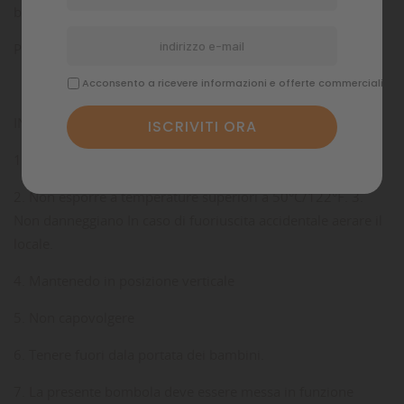
ben ventilato
P501: Smaltire il recipiente presso centro multiraccolta.
Acconsento a ricevere informazioni e offerte commerciali
INFORMAZIONI SUPPLEMENTARI:
1. Non ersporlo al sole.
2. Non esporre a temperature superiori a 50°C/122°F. 3.
Non danneggiano In caso di fuoriuscita accidentale aerare il
locale.
4. Mantenedo in posizione verticale
5. Non capovolgere
6. Tenere fuori dala portata dei bambini.
7. La presente bombola deve essere messa in funzione