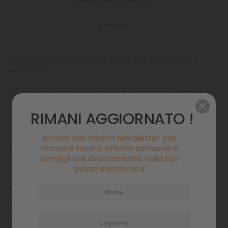
Commenti
Bombola non ricaricabile da 1200g, per una maggiore
autonomia
DIOSSIDO DI CARBONIO CO, N.CE 204-696-9 Contenitore
sotto pressione: maneggiarlo con cautela
RIMANI AGGIORNATO !
Iscriviti alla nostra newsletter per
ATTENZIONE:
ricevere novità, offerte esclusive e
consigli utili direttamente nella tua
posta elettronica
4280: contiene gas sotto pressione; può esplodere se
riscaldato
P410+P403: proteggere dai raggi solari. Conservare in luogo