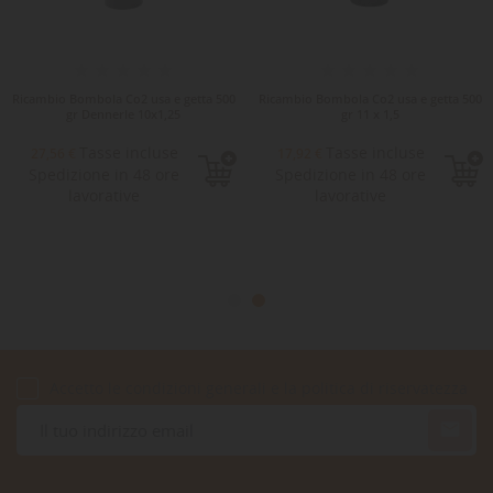
Ricambio Bombola Co2 usa e getta 500
Ricambio Bombola Co2 usa e getta 500
gr Dennerle 10x1,25
gr 11 x 1,5
Tasse incluse
Tasse incluse
27,56 €
17,92 €
Spedizione in 48 ore
Spedizione in 48 ore
lavorative
lavorative
Accetto le condizioni generali e la politica di riservatezza