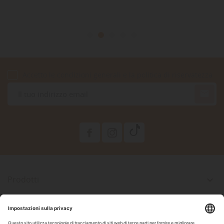
Accetto le condizioni generali e la politica di riservatezza

Prodotti

La Nostra Azienda

Il Tuo Account