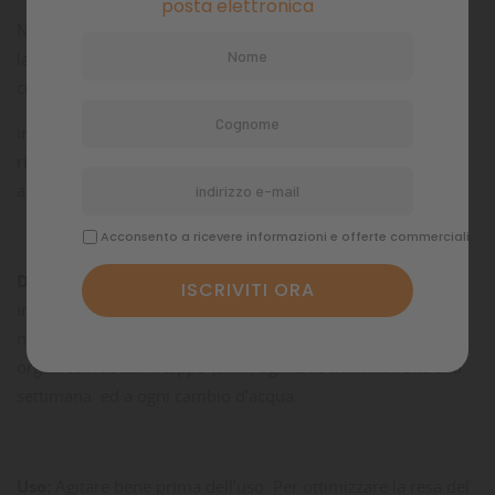
posta elettronica
Negli acquari marini e di barriera già avviati BLQ1 aumenta
la popolazione di microrganismi benefici,l’acqua ritorna
cristallina e le sostanze inquinanti,
in particolare composti di ammonio, nitriti e fosfatisi
riducono. BLQ1 non provoca l’aumento di produzione di
acido solfidrico.
Acconsento a ricevere informazioni e offerte commerciali
Dosi:
Per acquari avviati o acquari con carico organico
importante: 1 tappo (5 ml) ogni 200 litri a giorni alterni per
massimo 1 settimana. Per acquari maturi o con carico
organico ridotto: 1 tappo (5 ml) ogni 200 litri una volta alla
settimana ed a ogni cambio d’acqua.
Uso:
Agitare bene prima dell’uso. Per ottimizzare la resa del