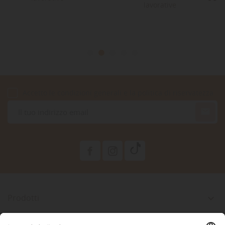
lavorative
Accetto le condizioni generali e la politica di riservatezza

Prodotti

La Nostra Azienda