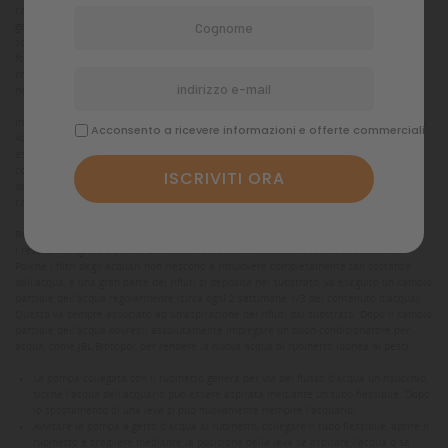
campana aspirarifiuti nell'acquario. Ruotare il rubinetto di chiusura sulla pompa a
getto d'acqua in posizione aperta. Aprire molto il rubinetto dell'acqua. L'acqua che
scorre risucchia l'acqua dell'acquario. Durante il processo di aspirazione, pulire il
fondale dell'acquario con la campana aspirarifiuti. Per il riempimento dell'acquario
chiudere il rubinetto della pompa a getto d'acqua e lasciare scorrere acqua fresca
nell'acquario.
In realtà la pompa a getto d'acqua è parte del kit per cambiare l'acqua JBL PROCLEAN
Acconsento a ricevere informazioni e offerte commerciali
AQUA IN-OUT, ma può essere acquistata anche separatamente. In tal caso deve
essere collegata alla filettatura del rubinetto mediante un adattatore filettato (non
compreso nella confezione). È inoltre necessario un tubo flessibile (12/16) che vada
dalla pompa a getto d'acqua all'acquario e alla cui estremità venga attaccata la
campana aspirarifiuti
Regolare cambio parziale dell'acqua
I resti di mangime e piante e i rifiuti metabolici inquinano l'acqua dell'acquario.
Poiché i filtri degli acquari non riescono a rimuovere completamente tali sostanze
dall'acqua, e una gran parte dei rifiuti si deposita nel substrato, va eseguito un cambio
parziale dell'acqua regolarmente (circa ogni 2 settimane 1/3 del contenuto d'acqua).
Questo va sempre associato ad un'aspirazione dei rifiuti dal substrato. Dopo il cambio
parziale dell'acqua dovresti assolutamente impiegare un buon condizionatore per
acqua, come JBL Biotopol, per rendere la nuova acqua di rubinetto idonea ai pesci.
La pompa collegata con il rubinetto genera per via del flusso d'acqua un risucchio,
sicché l'acqua dell'acquario può essere aspirata mediante un tubo flessibile. Dopo
lo spostamento di una leva si può nuovamente riempire l'acquario.
Avvitare la pompa a getto d'acqua al rubinetto, collegare il tubo flessibile, aprire il
rubinetto e scegliere mediante la posizione della leva se aspirare l'acqua o se