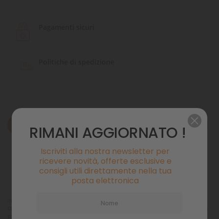
Pagamenti sicuri
Politiche di spedizione
Descrizione
RIMANI AGGIORNATO !
Dettagli del prodotto
Iscriviti alla nostra newsletter per
ricevere novità, offerte esclusive e
consigli utili direttamente nella tua
Commenti
posta elettronica
Installazione facile
Collegare la pompa a getto d'acqua al rubinetto. Collegare il tubo flessibile lungo alla
pompa a getto d'acqua e l'altra estremità alla campana aspirarifiuti. Inserire la