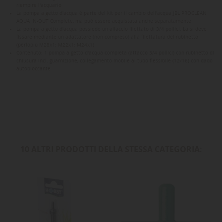
riempire l'acquario
La pompa a getto d'acqua è parte del kit per il cambio dell'acqua JBL PROCLEAN
AQUA IN-OUT Complete, ma può essere acquistata anche separatamente
La pompa a getto d'acqua possiede un allaccio filettato di 3/4 pollici. La si deve
fissare mediante un adattatore (non compreso) alla filettatura del rubinetto
(perlopiù M28x1; M22x1; M24x1)
Contenuto: 1 pompa a getto d'acqua completa (attacco 3/4 pollici) con rubinetto di
chiusura incl. guarnizione, collegamento mobile al tubo flessibile (12/16) con dado
autobloccante
10 ALTRI PRODOTTI DELLA STESSA CATEGORIA: