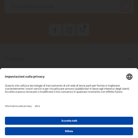

Prodotti

La Nostra Azienda

Il Tuo Account

Informazioni Negozio

Seguici Su Facebook