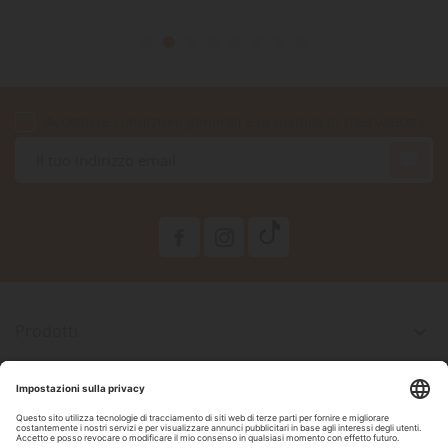
Accetto le condizioni generali e la politica di riservatezza

Prodotti

La Nostra Azienda

Il Tuo Account