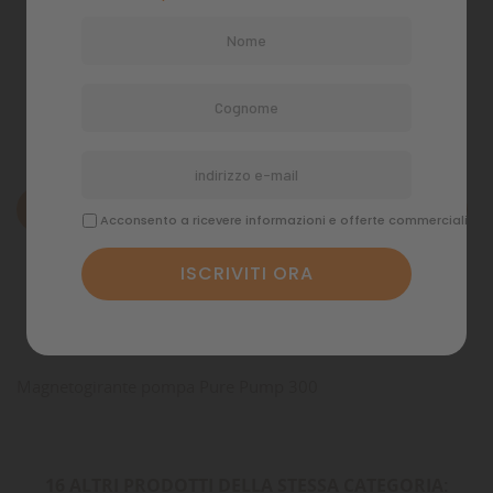
Politiche di spedizione
Descrizione
Acconsento a ricevere informazioni e offerte commerciali
Dettagli del prodotto
Commenti
Magnetogirante pompa Pure Pump 300
16 ALTRI PRODOTTI DELLA STESSA CATEGORIA: