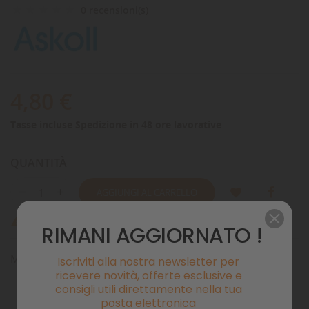
0 recensioni(s)
4,80 €
Tasse incluse
Spedizione in 48 ore lavorative
QUANTITÀ
AGGIUNGI AL CARRELLO
Ultimi articoli in magazzino

RIMANI AGGIORNATO !
Magnetogirante pompa Pure Pump 300
Iscriviti alla nostra newsletter per
ricevere novità, offerte esclusive e
consigli utili direttamente nella tua
posta elettronica
Pagamenti sicuri