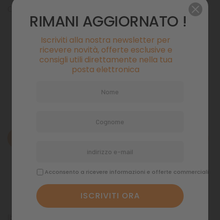
Co2 Tubo trasparente Proflora 3 mt 4/6 mm
RIMANI AGGIORNATO !
Iscriviti alla nostra newsletter per
Pagamenti sicuri
ricevere novità, offerte esclusive e
consigli utili direttamente nella tua
posta elettronica
Politiche di spedizione
Descrizione
Dettagli del prodotto
Acconsento a ricevere informazioni e offerte commerciali
Commenti
Jbl Tubo per CO2 Semirigido colore Trasparente