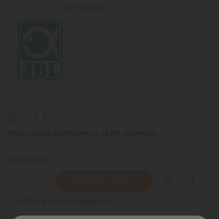
0 recensioni(s)
6,79 €
Tasse incluse
Spedizione in 48 ore lavorative
QUANTITÀ
AGGIUNGI AL CARRELLO
Ultimi articoli in magazzino
