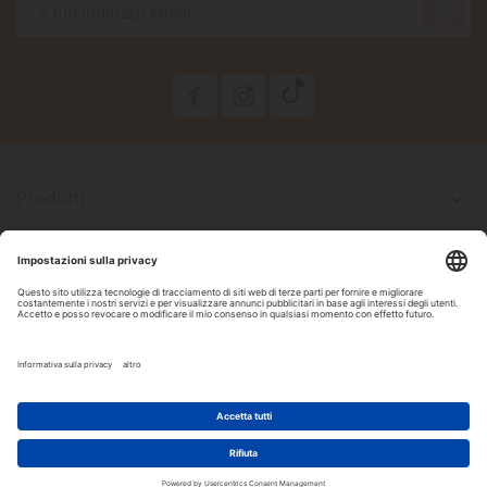

Prodotti

La Nostra Azienda

Il Tuo Account

Informazioni Negozio

Seguici Su Facebook
2022 Copyright by DAM Acquari & Pet