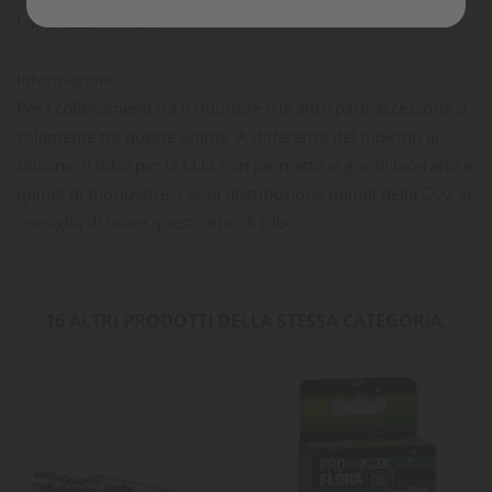
Lunghezza 3 Metri
Informazioni:
Per i collegamenti tra il riduttore e le altre parti accessorie o
solamente tra queste ultime. A differenza del tubicino al
silicone, il tubo per la CO2 non permette al gas di lacerarlo e
quindi di fuoriuscire. Per la distribuzione quindi della CO2 si
consiglia di usare questo tipo di tubo.
16 ALTRI PRODOTTI DELLA STESSA CATEGORIA: