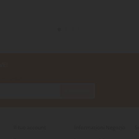
VE!
iservatezza
SOTTOSCRIVI
Il tuo account
Informazioni Negozio
S