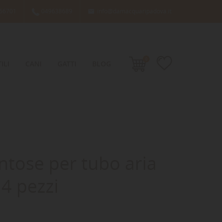
66701
049638689
info@damacquaripadova.it

0
ILI
CANI
GATTI
BLOG
ntose per tubo aria
4 pezzi