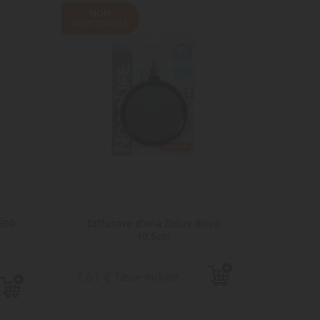
NON
DISPONIBILE
ta
dei
 500
Diffusore d'aria Zolux disco
Valvola
10,5cm
7,6
7,61 €
Tasse incluse
Sped