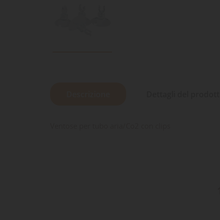
Descrizione
Dettagli del prodot
Ventose per tubo aria/Co2 con clips
LE
CR
AC