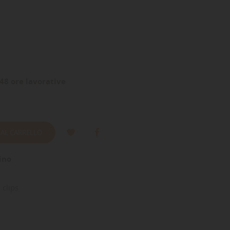
48 ore lavorative
 AL CARRELLO
ino
 clips