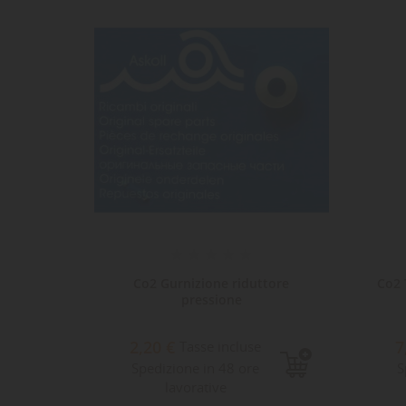
Dev
NO
des
 Line
Co2 Gurnizione riduttore
Co2 
sa e...
pressione
2,20 €
7
e
Tasse incluse
Spedizione in 48 ore
S
lavorative