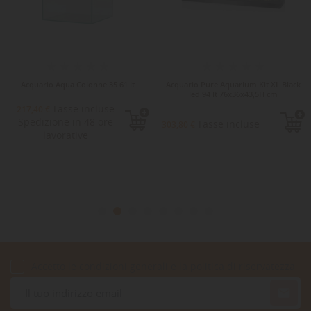
Acquario Aqua Colonne 35 61 lt
Acquario Pure Aquarium Kit XL Black
led 94 lt 76x36x43,5H cm
Tasse incluse
217,40 €
Spedizione in 48 ore
Tasse incluse
303,80 €
lavorative
Accetto le condizioni generali e la politica di riservatezza