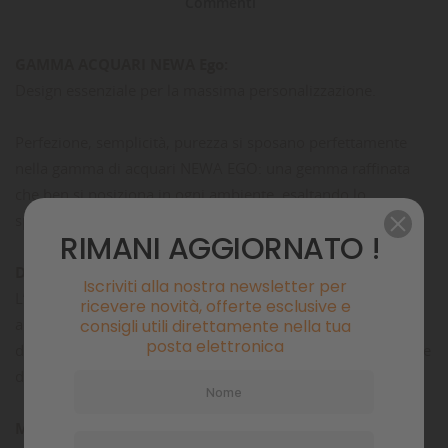
Commenti
GAMMA ACQUARI NEWA Ego:
Design essenziale per la massima personalizzazione.
Perfezione, semplicità, purezza si sposano perfettamente
nella gamma di acquari NEWA EGO: una gemma raffinata
che ben si posiziona in ogni ambiente, esaltando lo
splendore degli scenari di natura ricreati.
RIMANI AGGIORNATO !
DESIGN ESSENZIALE:
Iscriviti alla nostra newsletter per
L’elegante rialzo della vasca, il coperchio in vetro colorato
ricevere novità, offerte esclusive e
abbinato tono su tono, la potente barra NEWA Slim LED
consigli utili direttamente nella tua
posta elettronica
definiscono NEWA EGO: un acquario minimalista, raffinato e
dalla sobria eleganza senza tempo delle sue linee pure.
MASSIMA PERSONALIZZAZIONE: