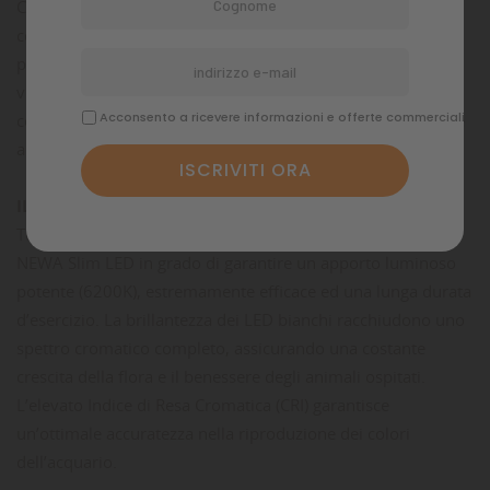
Compatto nelle dimensioni e pratico nell’uso, NEWA EGO si
compone di una gamma di 3 volumi (20 lt, 30 lt, 50 lt) che
permettono un’ampia personalizzazione. Disponibile nella
versione TANK sola vasca, LID con luci e cristallo di
Acconsento a ricevere informazioni e offerte commerciali
copertura, o FULL comprensiva di ogni elemento essenziale
ad un acquario.
ILLUMINAZIONE:
Tutti gli acquari NEWA Ego sono dotati della sottile barra
NEWA Slim LED in grado di garantire un apporto luminoso
potente (6200K), estremamente efficace ed una lunga durata
d’esercizio. La brillantezza dei LED bianchi racchiudono uno
spettro cromatico completo, assicurando una costante
crescita della flora e il benessere degli animali ospitati.
L’elevato Indice di Resa Cromatica (CRI) garantisce
un’ottimale accuratezza nella riproduzione dei colori
dell’acquario.