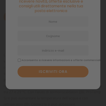
ricevere novità, offerte esclusive e
consigli utili direttamente nella tua
posta elettronica
Descrizione
Dettagli del prodotto
Commenti
La temperatura dell'acqua negli acquari è d'importanza
Acconsento a ricevere informazioni e offerte commerciali
vitale per i pesci e le piante e va quindi assolutamente
controllata. La maggior parte dei pesci ornamentali tropicali
sta bene con temperature tra 24 e 26 °C. Ma ci sono anche
pesci che prediligono temperature inferiori. Il pesce disco
invece fa parte dei pesci che trovano ideale una temperatura
tra 27 e 29 °C. Con l'aiuto di termoriscaldatori (JBL ProTemp
S) si può aumentare la temperatura dell'acqua e con
refrigeratori (JBL Cooler) la si può abbassare.