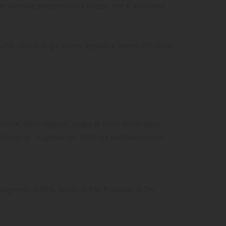
 animale presenti nella ricetta, che è arricchita
rcuma, chiodi di garofano, agrumi e lievito che sono
male, fibre vegetali, polpa di mela disidratata,
., Citrus sp., Eugenia sp., MOS da Saccharomyces
 Magnesio: 0,08%, Sodio: 0,6%, Potassio: 0,7%,