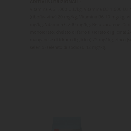
Dev
ADITIVI NUTRIZIONALI :
NO
des
Vitamina A 31.000 U.I./kg, Vitamina D3 1.600 U.I
(ribofla- vina) 20 mg/kg, Vitamina B6 10 mg/kg, V
mg/kg, Vitamina C 200 mg/kg, Beta-carotene 25 mg/
monoidrato; chelato di ferro (II) idrato di glicin
manganese di idrato di glicina) 72 mg/ kg, zinco (s
selenio (selenito di sodio) 0,42 mg/kg.