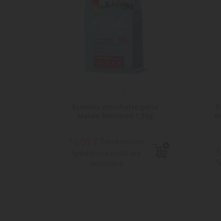
80gr
Essentia crocchette gatto
E
Maiale Sterilized 1,5kg
An
16,00 €
Tasse incluse
8
4
Spedizione in 48 ore
S
lavorative