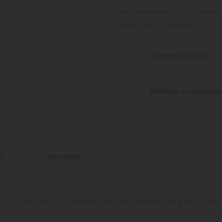
antinfiammatori, antiossidant
organiche e cognitive.
Pagamenti sicuri
Politiche di spedizio
to
Commenti
l Pesce Grain Free è un alimento completo pensato per gatti steriliz