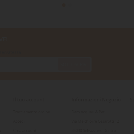
VE!
iservatezza
SOTTOSCRIVI
Il tuo account
Informazioni Negozio
S
Tracciamento ordine
Dam Acquari & Pet
Accedi
Via Melchiorre Cesarotti 12
o
Crea account
35030 Selvazzano Dentro