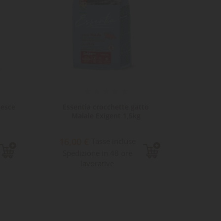
Pesce
Essentia crocchette gatto
Esse
Maiale Exigent 1,5kg
Ma
16,00 €
4,5
Tasse incluse
Spedizione in 48 ore
Sped
lavorative