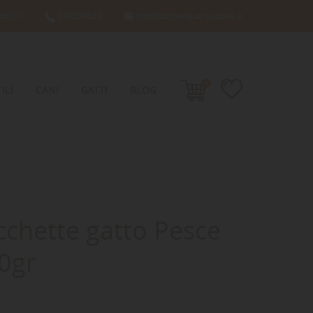
66701
049638689
info@damacquaripadova.it

0
ILI
CANI
GATTI
BLOG
cchette gatto Pesce
00gr