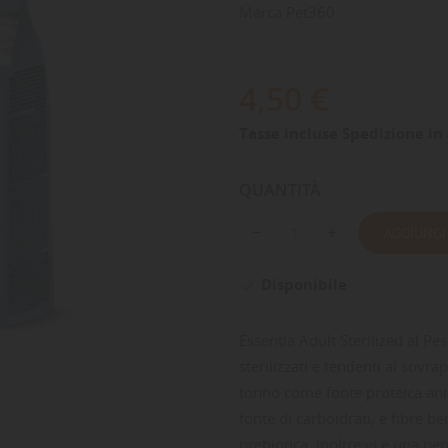
Marca
Pet360
4,50 €
Tasse incluse
Spedizione in 
QUANTITÀ
AGGIUNGI
Disponibile

Essentia Adult Sterilized al P
sterilizzati e tendenti al sovr
tonno come fonte proteica anim
fonte di carboidrati, e fibre 
prebiotica. Inoltre vi è una pe