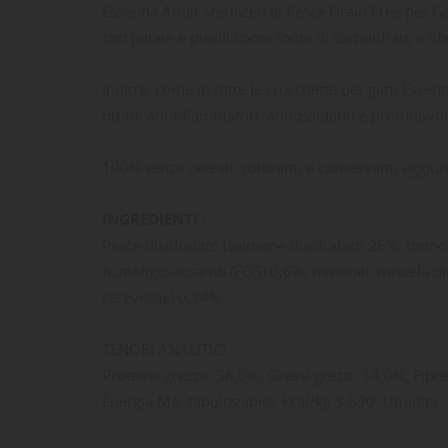
Essentia Adult Sterilized al Pesce Grain Free per G
con patate e piselli come fonte di carboidrati, e f
Inoltre, come in tutte le crocchette per gatti Esse
ottimi antinfiammatori, antiossidanti e promuovono
100% senza cereali, coloranti e conservanti aggiunt
INGREDIENTI :
Pesce disidratato (salmone disidratato 26%, tonno d
fruttoligosaccaridi (FOS) 0,6%, minerali, miscela d
cerevisiae) 0,24%
TENORI ANALITICI :
Proteina grezza: 38,0%, Grassi grezzi: 14,0%, Fibr
LE
CR
AC
Energia Me- tabolizzabile: kcal/kg 3.690, Umidita`