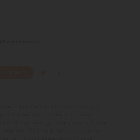
48 ore lavorative
 AL CARRELLO
esce Grain Free è un alimento completo per gatti
appeso. Le crocchette sono a base di salmone e
ale. Al pesce sono aggiunti patate e piselli, come
benefiche FOS - MOS e mela, per una forte azione
rcentuale di estratti botanici che sono ottimi