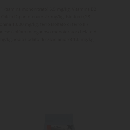
ta
dei
B1 (tiamina mononitrato) 6,5 mg/kg, Vitamina B2
, Calcio D-pantotenato 27 mg/kg, Biotina 0,28
a 1.000 mg/kg, ferro (solfato di ferro (II)
anganese (solfato manganoso monoidrato; chelato di
mg/kg, iodio (iodato di calcio anidro) 1,6 mg/kg,
: