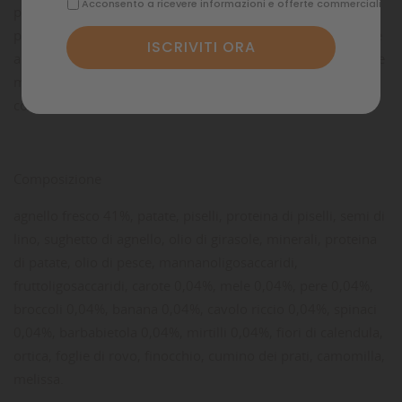
Acconsento a ricevere informazioni e offerte commerciali
perfetto per cani dallo stomaco sensibile) e contiene
prebiotici, che favoriscono la salute dell'intestino. Alla carne
abbiniamo non solo frutta e verdura, ma anche un nutriente
mix di erbe aromatiche. Cuociamo il tutto a fuoco lento per
conservarne il gusto e le sostanze nutritive.
Composizione
agnello fresco 41%, patate, piselli, proteina di piselli, semi di
lino, sughetto di agnello, olio di girasole, minerali, proteina
di patate, olio di pesce, mannanoligosaccaridi,
fruttoligosaccaridi, carote 0,04%, mele 0,04%, pere 0,04%,
broccoli 0,04%, banana 0,04%, cavolo riccio 0,04%, spinaci
0,04%, barbabietola 0,04%, mirtilli 0,04%, fiori di calendula,
ortica, foglie di rovo, finocchio, cumino dei prati, camomilla,
melissa.