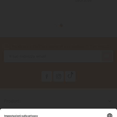
lavorative
Accetto le condizioni generali e la politica di riservatezza

Prodotti

La Nostra Azienda