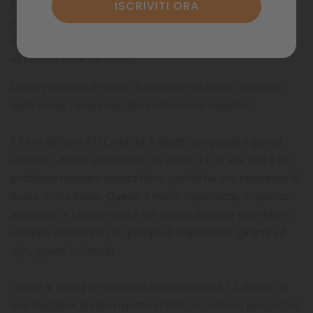
La caratteristica unica di questo prodotto: la confezione di
vendita è già allo stesso tempo la cartuccia del filtro! Svitate
il coperchio, collegate lo skimmer al connettore terminale
all'interno della barattolo.
Se per problemi di spazio il barattolo va messo immerso
nella sump, l'acqua non deve entrare nel barattolo.
Il filtro dell'aria ATI Carbo Ex è adatto per piccoli e grandi
skimmer. Anche su skimmer da 3000 l / h di aria non è un
problema montare questo filtro, perché ha una resistenza di
flusso molto bassa. Questo è molto importante, in quanto
altrimenti le caratteristiche del vostro skimmer potrebbero
risultare modificate con pompe di dispersione (girante ad
aghi, giranti in lattice).
Grazie ai 1000g di materiale all'interno(circa 1,5 litri) si ha
una maggiore durata rispetto ai filtri con volume più piccolo.