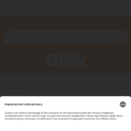
Accetto le condizioni generali e la politica di riservatezza

Prodotti

La Nostra Azienda

Il Tuo Account

Informazioni Negozio