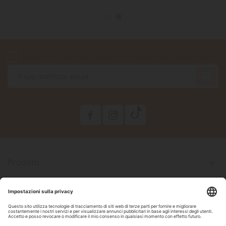
Accetto le condizioni generali e la politica di riservatezza

Prodotti

La Nostra Azienda

Il Tuo Account

Informazioni Negozio