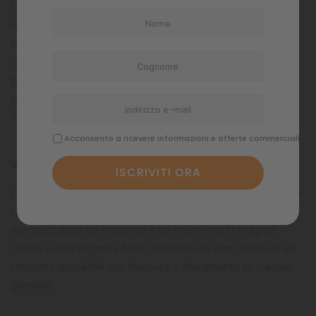
Calzino elastico in maglia con zona protettiva della zampa
rivestita in gomma. La suola rivestita in gomma protegge le
zampe del cane da sporco e umidità, ghiaia dura e
sgradevole sale stradale quando è all'aperto. Questi calzini
gommati per cani possono essere utilizzati tutto l'anno per
proteggere le zampe. Le scarpe vengono fornite in un set di
4
Acconsento a ricevere informazioni e offerte commerciali
VANTAGGI :
I calzini in gomma appositamente sagomati per le zampe dei
cani e particolarmente adatti per fornire protezione, ad
esempio, dopo un incidente o un intervento chirurgico.
Questi calzini leggeri e facili da indossare sono dotati di un
cinturino staccabile con chiusura a sfioramento su ciascun
gambale