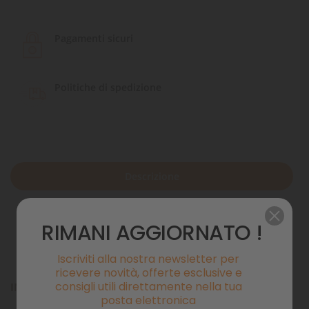
Pagamenti sicuri
Politiche di spedizione
Descrizione
Dettagli del prodotto
RIMANI AGGIORNATO !
Commenti
Iscriviti alla nostra newsletter per
ricevere novità, offerte esclusive e
consigli utili direttamente nella tua
INFORMAZIONI UTILI :
posta elettronica