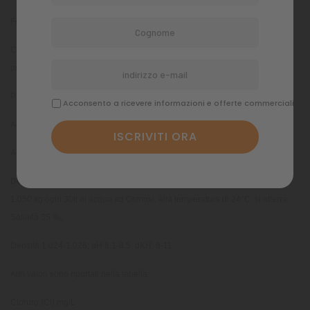
Formulato per avere il giusto equilibrio ionico;
Contiene tutti i più importanti componenti ed elementi in tracce nelle esatte
proporzioni;
Perfetta solubilità e massima omogeneità della miscela;
Acconsento a ricevere informazioni e offerte commerciali
Addizionato con sostanze tamponi per un pH stabile;
Addizionato di Calcio e Magnesio.
DOSAGGI:
1.050 kg ogni 30lt di acqua ad Osmosi, alla temperatura di 24°C si otterrà:
Salinità 35 ‰;
Densità 1.024-1.026; pH 8.1-8.5; dKH: 8-11.
Altri valori sono riportati nella tabella:
Cloruro (Cl) mg/L