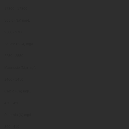
17300 - 17800
Sodio (Na) mg/L
9300 - 9700
Solfato (SO4) mg/L
2250 - 2550
Magnesio (Mg) mg/L
1400 - 1450
Calcio (Ca) mg/L
430 - 450
Potassio (K) mg/L
360 - 410