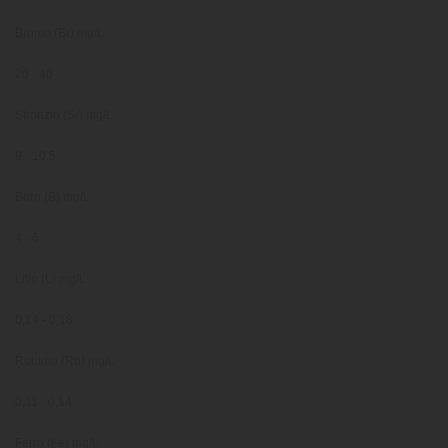
Bromo (Br) mg/L
20 - 40
Stronzio (Sr) mg/L
9 - 10,5
Boro (B) mg/L
4 - 6
Litio (L) mg/L
0,14 - 0,18
Rubidio (Rb) mg/L
0,11 - 0,14
Ferro (Fe) mg/L