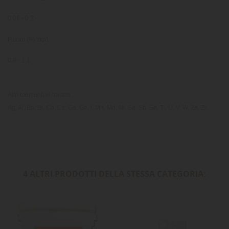
0,06 - 0,2
Fluoro (F) mg/L
0,8 - 1,1
Altri elementi in traccia:
Ag, Al, Ba, Bi, Co, Cs, Ga, Ge, I, Mn, Mo, Ni, Se, Sb, Sn, Ti, U, V, W, Zn, Zr.
4 ALTRI PRODOTTI DELLA STESSA CATEGORIA: