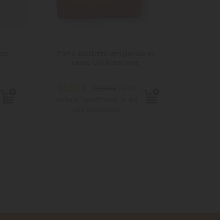
te -
Porta sacchetti artigianale in
Cocki
cuoio Col.Arancione
P
32,30 €
16,
Tasse
38,00 €
incluse Spedizione in 48
Sped
ore lavorative