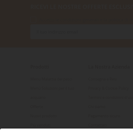
RICEVI LE NOSTRE OFFERTE ESCLUSI
Accetto le condizioni generali e la politica di r
Prodotti
La Nostra Azienda
Menu Malattia dei pesci
Consegna e Resi
Menù Soluzioni per il tuo
Privacy & Cookie Policy
acquario
Termini e condizioni d'us
Offerte
Chi siamo
Nuovi prodotti
Pagamento sicuro
Più venduti
Contattaci