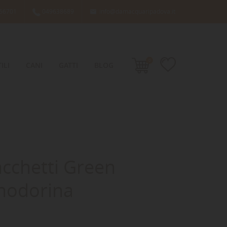
66701
049638689
info@damacquaripadova.it

0
ILI
CANI
GATTI
BLOG
acchetti Green
Inodorina