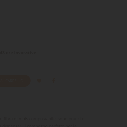
48 ore lavorative
 AL CARRELLO
i in fibra di mais compostabile, sono pratici e
i di dispenser, il compagno perfetto per le