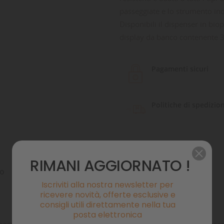
passeggiate e lo strumento ind
Disponibili il dispenser in biop
display da banco contenente 30
Pagamenti sicuri
Politiche di spedizio
RIMANI AGGIORNATO !
to
Commenti
Iscriviti alla nostra newsletter per
ricevere novità, offerte esclusive e
consigli utili direttamente nella tua
posta elettronica