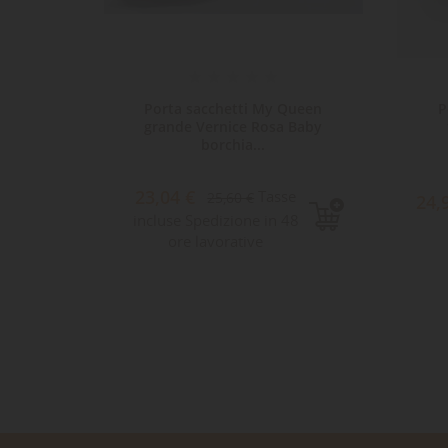
acchetti
Porta sacchetti My Queen
P
a...
grande Vernice Rosa Baby
borchia...
23,04 €
Tasse
25,60 €
24,
incluse Spedizione in 48
ore lavorative