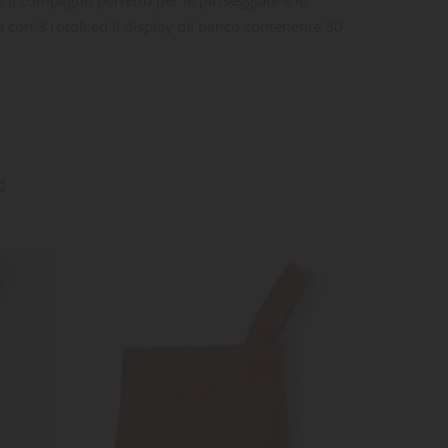
ser, il compagno perfetto per le passeggiate e lo
ca con 3 rotoli ed il display da banco contenente 30
ta
dei
:
-15%