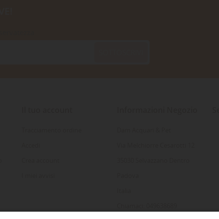
VE!
iservatezza
SOTTOSCRIVI
Il tuo account
Informazioni Negozio
S
Tracciamento ordine
Dam Acquari & Pet
Accedi
Via Melchiorre Cesarotti 12
o
Crea account
35030 Selvazzano Dentro
I miei avvisi
Padova
Italia
Chiamaci: 049638689