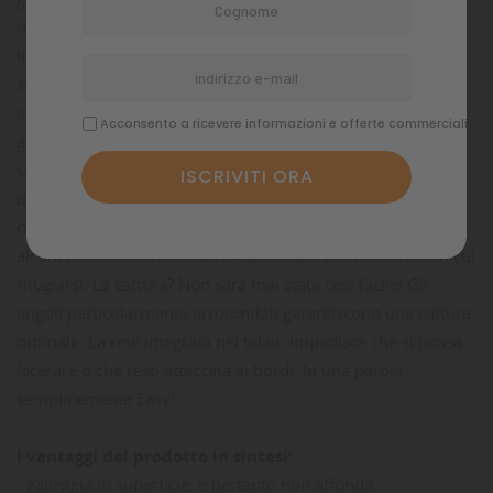
dover immergere tutto il braccio in acqua se lo si lascia
inavvertitamente. La rete particolarmente leggera non
stressa la mucosa particolarmente sensibile dei pesci ed è
ideale per estrarre dall'acquario anche i più sensibili
Acconsento a ricevere informazioni e offerte commerciali
gamberetti e granchi. La colorazione nera di Easy Net
semplifica notevolmente la cattura degli abitanti
dell'acquario. Molti animali non percepiscono in modo
ottimale la colorazione nera. Tenendo ben ferma la rete,
alcuni pesci la scambieranno addirittura per una cavità in cui
rifugiarsi. La cattura? Non sarà mai stata così facile! Gli
angoli particolarmente arrotondati garantiscono una cattura
ottimale. La rete integrata nel telaio impedisce che si possa
lacerare o che resti attaccata ai bordi. In una parola,
semplicemente Easy!
I vantaggi del prodotto in sintesi:
- galleggia in superficie, e pertanto non affonda