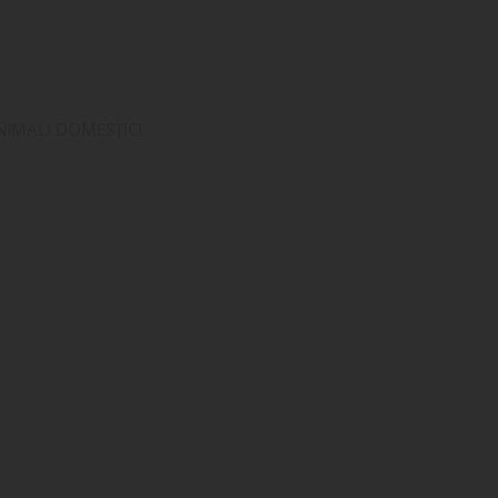
ta
dei
ANIMALI DOMESTICI
: