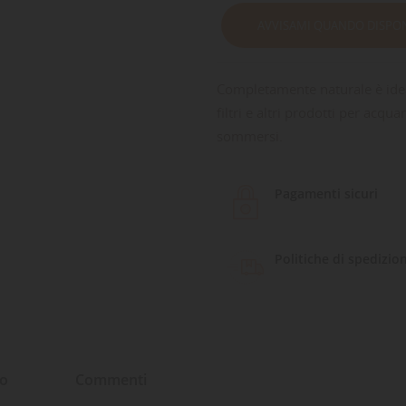
AVVISAMI QUANDO DISPON
Completamente naturale è idea
filtri e altri prodotti per acqua
sommersi.
Pagamenti sicuri
Politiche di spedizio
to
Commenti