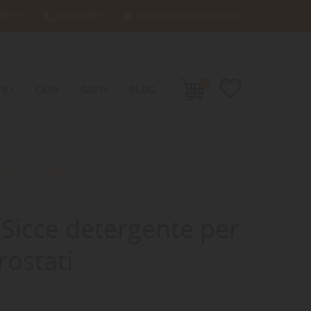
66701
049638689
info@damacquaripadova.it

0
ILI
CANI
GATTI
BLOG
ali incrostati
Sicce detergente per
rostati