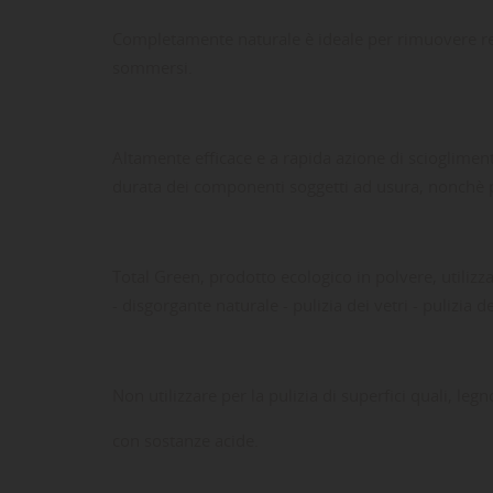
Completamente naturale è ideale per rimuovere resid
sommersi.
Altamente efficace e a rapida azione di scioglime
durata dei componenti soggetti ad usura, nonchè pr
Total Green, prodotto ecologico in polvere, utiliz
- disgorgante naturale - pulizia dei vetri - pulizia d
Non utilizzare per la pulizia di superfici quali, leg
con sostanze acide.
LE
CR
AC