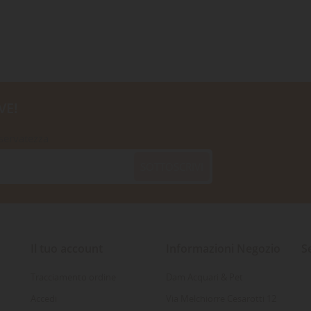
VE!
iservatezza
SOTTOSCRIVI
Il tuo account
Informazioni Negozio
S
Tracciamento ordine
Dam Acquari & Pet
Accedi
Via Melchiorre Cesarotti 12