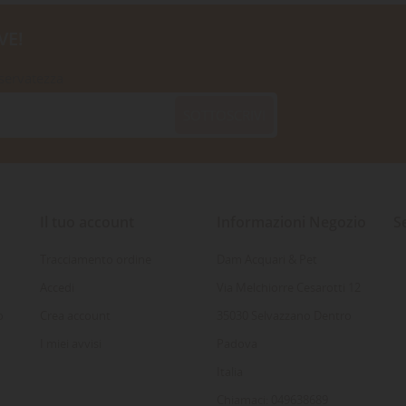
VE!
iservatezza
SOTTOSCRIVI
Il tuo account
Informazioni Negozio
S
Tracciamento ordine
Dam Acquari & Pet
Accedi
Via Melchiorre Cesarotti 12
o
Crea account
35030 Selvazzano Dentro
I miei avvisi
Padova
Italia
Chiamaci: 049638689