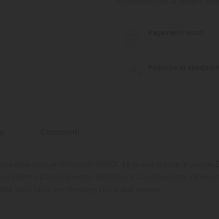
compatibili con la relativa po
Pagamenti sicuri
Politiche di spedizio
to
Commenti
e delle pompe di ricircolo JUWEL. Le giranti di tutte le pompe 
unzionamento particolarmente silenzioso e l'assorbimento minimo d
WEL sono ideali per l'impiego nell'acqua marina.