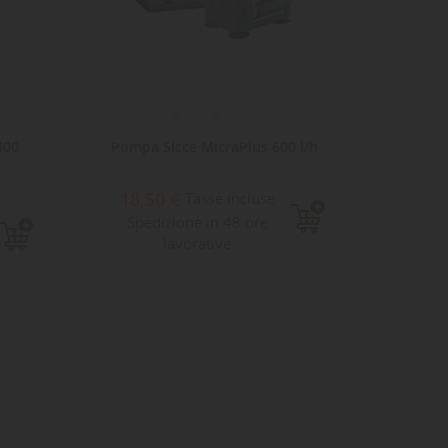
400
Pompa Sicce MicraPlus 600 l/h
Pompa
17
18,50 €
Tasse incluse
71,
Spedizione in 48 ore
Sped
lavorative