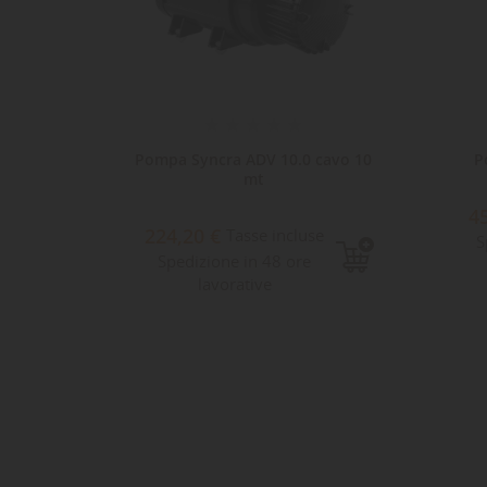
 pompa
Pompa Syncra ADV 10.0 cavo 10
P
mt
4
224,20 €
Tasse incluse
S
Spedizione in 48 ore
lavorative