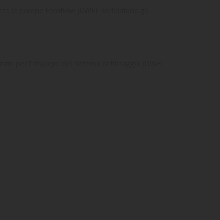
mente le pompe Eccoflow JUWEL soddisfano gli
ate per l'impiego nel sistema di filtraggio JUWEL.
ta
dei