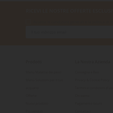
RICEVI LE NOSTRE OFFERTE ESCLUSI
Accetto le condizioni generali e la politica di r
Prodotti
La Nostra Azienda
Menu Malattia dei pesci
Consegna e Resi
Menù Soluzioni per il tuo
Privacy & Cookie Policy
acquario
Termini e condizioni d'us
Offerte
Chi siamo
Nuovi prodotti
Pagamento sicuro
Più venduti
Contattaci