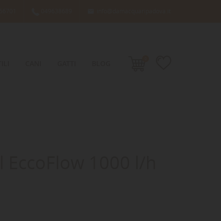
66701
049638689
info@damacquaripadova.it

0
ILI
CANI
GATTI
BLOG
 EccoFlow 1000 l/h