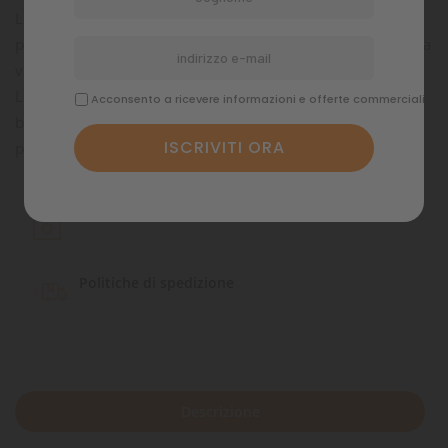
La pettorina è dotata di cuciture multistrato rifrangenti. La
pettorina a Y è funzionale e resistente e promette una buona
vestibilità grazie alle cinghie regolabili su collo e sul torace.
Le chiusure sono realizzate con una pratica fibbia con
Acconsento a ricevere informazioni e offerte commerciali
blocco, per dare una maggiore sicurezza durante le
passeggiate
Pagamenti sicuri
Politiche di spedizione
Descrizione