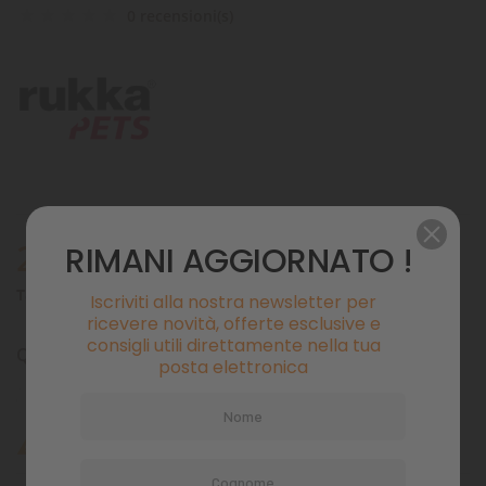
0 recensioni(s)
25,40 €
RIMANI AGGIORNATO !
Tasse incluse
Spedizione in 48 ore lavorative
Iscriviti alla nostra newsletter per
ricevere novità, offerte esclusive e
consigli utili direttamente nella tua
QUANTITÀ
posta elettronica
AGGIUNGI AL CARRELLO
Ultimi articoli in magazzino
