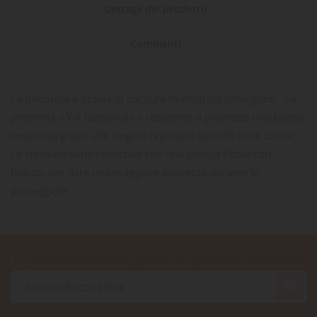
Dettagli del prodotto
Commenti
La pettorina è dotata di cuciture multistrato rifrangenti. La
pettorina a Y è funzionale e resistente e promette una buona
vestibilità grazie alle cinghie regolabili su collo e sul torace.
Le chiusure sono realizzate con una pratica fibbia con
blocco, per dare una maggiore sicurezza durante le
passeggiate
Accetto le condizioni generali e la politica di riservatezza