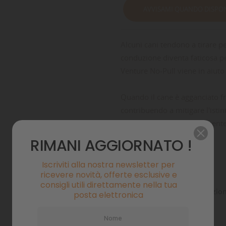
AVVISAMI QUANDO DISPON
Alcuni cani tendono a tirare pe
conduzione diventa faticosa per
Venture No-Pull viene in aiuto 
Quando il cane è agganciato fr
contribuendo a mitigare l'istin
reindirizza il cane lateralmente
RIMANI AGGIORNATO !
Pagamenti sicuri
Iscriviti alla nostra newsletter per
ricevere novità, offerte esclusive e
consigli utili direttamente nella tua
Politiche di spedizio
posta elettronica