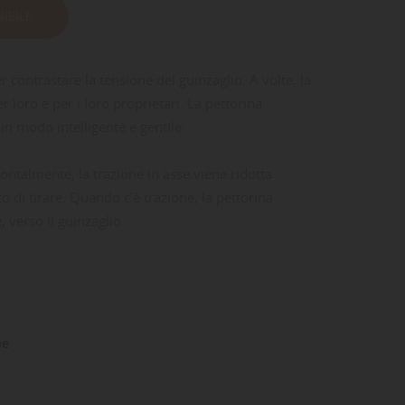
IBILE
r contrastare la tensione del guinzaglio. A volte, la
 loro e per i loro proprietari. La pettorina
in modo intelligente e gentile.
ontalmente, la trazione in asse viene ridotta
to di tirare. Quando c'è trazione, la pettorina
, verso il guinzaglio.
ne