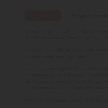
Descrizione
Dettagli del prodot
LE
CR
AC
Dev
Alcuni cani tendono a tirare per contrastare la tens
NO
des
No-Pull viene in aiuto in modo intelligente e gentil
Quando il cane è agganciato frontalmente, la trazion
cane lateralmente, verso il guinzaglio.
Questi due accorgimenti, modificano lo schema del
confermeranno al cane la nostra soddisfazione per
trattenere il cane a se in condizioni di sicurezza. L
Il nuovo anello in acciaio e le clip in nylon rendo
Venture No-Pull è testata SGS a norma ISO ed è cer