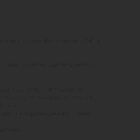
ta
dei
ro e per i loro proprietari. La pettorina Venture
 Quando c'è trazione, la pettorina reindirizza il
uzione più corretta. Lodi e ricompense
tata di una robusta maniglia sul dorso, per
te dei cani.
ntano la sicurezza del cane e del conduttore.
l'ambiente.