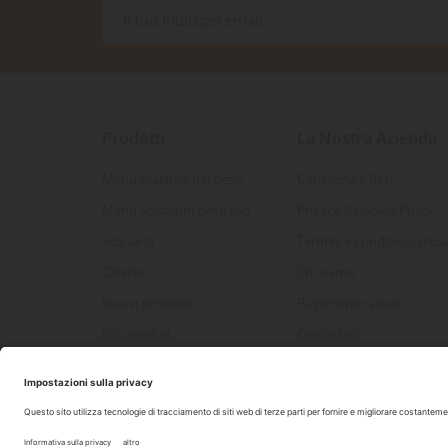
Prodotti
La Nostra Azienda
Menu Malattia dei pesci
Consegna e Resi
Menù Soluzioni per il tuo
Privacy & Cookie Policy
acquario
Termini e condizioni d'us
Offerte
Chi siamo
Nuovi prodotti
Pagamento sicuro
Più venduti
Contattaci
Mappa del sito