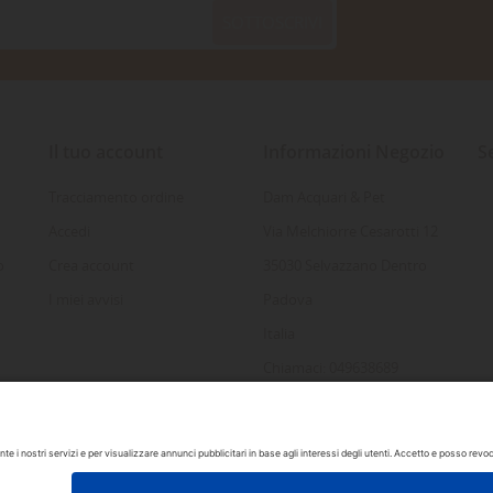
SOTTOSCRIVI
Il tuo account
Informazioni Negozio
S
Tracciamento ordine
Dam Acquari & Pet
Accedi
Via Melchiorre Cesarotti 12
o
Crea account
35030 Selvazzano Dentro
I miei avvisi
Padova
Italia
Chiamaci: 049638689
Inviaci un'e-mail:
info@damacquaripadova.it