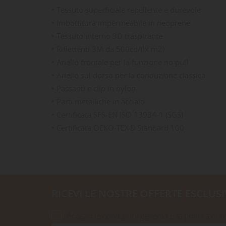
• Tessuto superficiale repellente e durevole
• Imbottitura impermeabile in neoprene
• Tessuto interno 3D traspirante
• Riflettenti 3M da 500cd/(lx.m2)
• Anello frontale per la funzione no pull
• Anello sul dorso per la conduzione classica
• Passanti e clip in nylon
• Parti metalliche in acciaio
• Certificata SFS-EN ISO 13934-1 (SGS)
• Certificata OEKO-TEX® Standard 100
RICEVI LE NOSTRE OFFERTE ESCLUSI
Accetto le condizioni generali e la politica di r