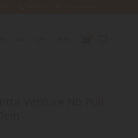
66701
049638689
info@damacquaripadova.it

0
ILI
CANI
GATTI
BLOG
rtta Venture No Pull
60cm