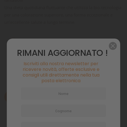
Una dieta quotidiana fluttuante che utilizza la bio-tecnologia
per una colorazione superiore, una forma eccezionale e
un'eccellente salute a lungo termine.
Pagamenti sicuri
RIMANI AGGIORNATO !
Politiche di spedizione
Iscriviti alla nostra newsletter per
ricevere novità, offerte esclusive e
consigli utili direttamente nella tua
posta elettronica
Descrizione
Dettagli del prodotto
Commenti