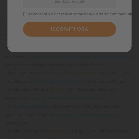
Acconsento a ricevere informazioni e offerte commerciali
Ingredienti di prima qualità per promuovere una forte
crescita
e lo sviluppo desiderato della testa
•
Gli ingredienti appositamente formulati prevedono una crescita
meravigliosa,
senza rischio di contaminazione da parassiti o batteri
normalmente associati con questo tipo di alimentazione.
•
Grazie a un moderno processo di
bio-tecnologia
che aiuterà il pesce
a mantenere
colori brillanti per tutto l’anno
e nel corso del tempo.
•
Ad alto contenuto di
vitamina C
che produce una riduzione dello
stress e una
maggiore immunità a malattie infettive
.
•
Un
pellet galleggiante
che consente di monitorare e regolare la
quantità di cibo alimentato
non sporca o intorbidisce l’acqua
dell’acquario.
•
Ad alto contenuto di
carotenoidi
, Oranda Gold vi permette di avere