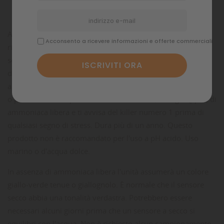
Commenti
Ammonia Alert® è un innovativo dispositivo a colori per
Acconsento a ricevere informazioni e offerte commerciali
rilevare e monitorare continuamente l'ammoniaca priva di
sostanze tossiche.
Un sensore cambia in modo reversibile
da giallo a verde a blu, rispetto alla concentrazione di
ammoniaca.
Non sono necessari kit di test, prodotti chimici
o procedure.
Il dispositivo rileva meno di 0,05 mg/L (ppm) di
ammoniaca libera e ti avvisa del killer numero 1 prima di
qualsiasi segno di stress.
Dura più di un anno.
Questo
prodotto non è raccomandato per l'uso a pH acido.
Uso
marino o d'acqua dolce.
In assenza di ammoniaca libera l'unità assumerà un colore
giallo-verde tenue o giallognolo.
È normale che il sensore
secco abbia una tonalità verdastra.
Potrebbero essere
necessari alcuni giorni prima che un sensore a secco si
equilibri con l'acqua.
Non è richiesto alcun campionamento