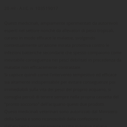
20 ml - A.I.C. n. 103519017
Questi medicinali, ampiamente sperimentati da autorevoli
esperti nel settore nonchè da allevatori di pesci tropicali,
curano in modo efficace le malattie, svolgendo
contestualmente un'azione mirata protettiva contro le
infezioni batteriche secondarie che spesso compaiono come
inevitabile conseguenza nei pesci debilitati in precedenza da
malattie non efficacemente contrastate.
Si capisce quindi come l'intervento tempestivo ed efficace
sia altamente indispensabile per evitare conseguenze poi
irrimediabili sulla vita dei pesci del proprio acquario; si
consiglia perciò di tenere sempre nella propria cassetta del
"pronto soccorso" dell'acquario questi due prodotti.
Questi medicinali veterinari sono autorizzati dal Ministero
della Sanità e sono riconoscibili dalla confezione e
dall'etichetta completamente scritta in lingua italiana,