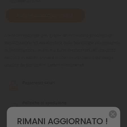
AVVISAMI QUANDO DISPONIBILE
Alimento naturale che, grazie all’innovativo processo di
sterilizzazione ed avvalendosi delle tecnologie più moderne
di liofilizzazione, mantiene tutte le proprietà del prodotto
raccolto in natura senza il rischio di introdurre patologie
causate da parassiti o batteri indesiderati.
Pagamenti sicuri
Politiche di spedizione
RIMANI AGGIORNATO !