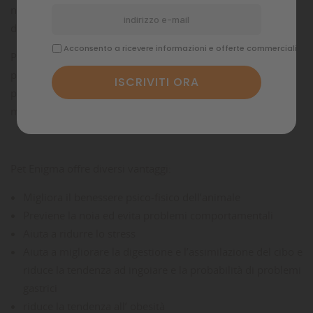
nessun topo da rintracciare e nessuna eccitazione
dell’inseguimento.
Acconsento a ricevere informazioni e offerte commerciali
Pet Enigma è una ciotola gioco interattivo per gatti e cani di
piccola e media taglia, da riempire con snack o crocchette
per stimolare gli istinti naturali e contribuire all’attivazione
mentale del tuo animale.
Pet Enigma offre diversi vantaggi:
Migliora il benessere psico-fisico dell’animale
Previene la noia ed evita problemi comportamentali
Aiuta a ridurre lo stress
Aiuta a migliorare la digestione e l’assimilazione del cibo e
riduce la tendenza ad ingoiare e la probabilità di problemi
gastrici
riduce la tendenza all’ obesità