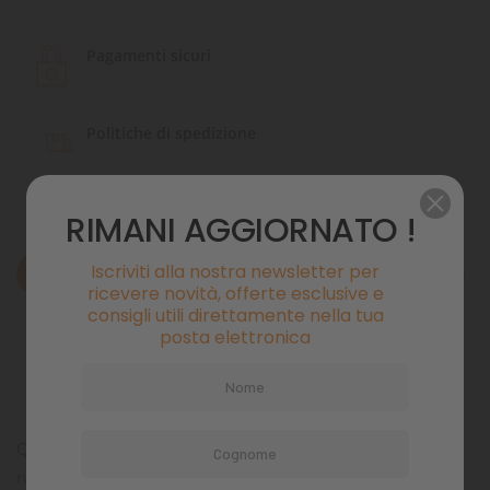
Pagamenti sicuri
Politiche di spedizione
RIMANI AGGIORNATO !
Iscriviti alla nostra newsletter per
Descrizione
ricevere novità, offerte esclusive e
consigli utili direttamente nella tua
Dettagli del prodotto
posta elettronica
Commenti
Quindi una ciotola per l’alimentazione è in realtà molto
noiosa per loro perché non hanno nulla su cui intrufolarsi,