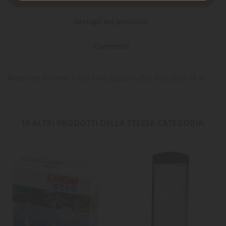
Dettagli del prodotto
Commenti
Materiale filtrante Fibra Fine acquario Blu Bios Billy 16 lt
16 ALTRI PRODOTTI DELLA STESSA CATEGORIA: