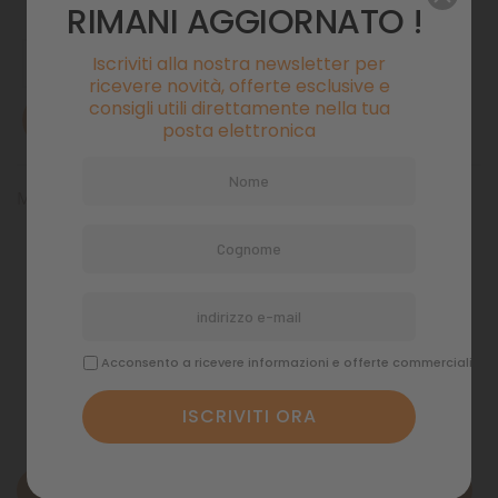
RIMANI AGGIORNATO !
Iscriviti alla nostra newsletter per
ricevere novità, offerte esclusive e
consigli utili direttamente nella tua
AVVISAMI QUANDO DISPONIBILE
posta elettronica
Materiale filtrante Fibra Fine acquario Blu Bios Billy 16 lt
Pagamenti sicuri
Politiche di spedizione
Acconsento a ricevere informazioni e offerte commerciali
Descrizione