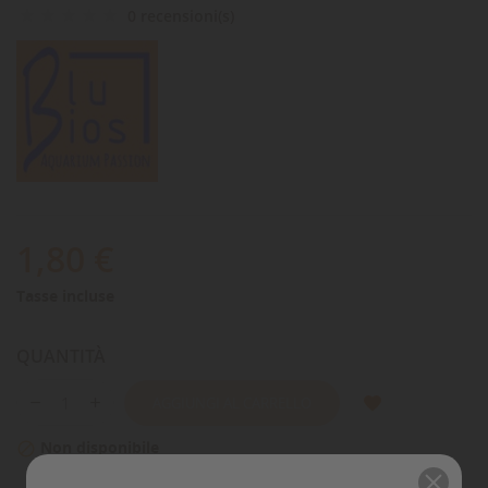
0 recensioni(s)
1,80 €
Tasse incluse
QUANTITÀ
AGGIUNGI AL CARRELLO
Non disponibile
