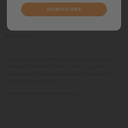
Soluzione di perossido di idrogeno diluita al 6% in peso,
debolmente stabilizzata.
Modalità d’uso
Da utilizzarsi esclusivamente con i generatori di ossigeno
per acquari “Oxydator” e “Mini Oxydator”, seguendo
scrupolosamente le istruzioni riportate sul manuale d’uso
contenuti nelle confezioni.
Conservare a temperatura inferiore a 25° C.