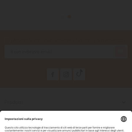
Accetto le condizioni generali e la politica di riservatezza

Prodotti

La Nostra Azienda

Il Tuo Account