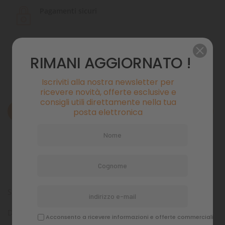
Pagamenti sicuri
Politiche di spedizione
RIMANI AGGIORNATO !
Iscriviti alla nostra newsletter per
ricevere novità, offerte esclusive e
consigli utili direttamente nella tua
posta elettronica
Descrizione
Dettagli del prodotto
Commenti
SOLUZIONE OXYDATOR 6
Descrizione prodotto
Acconsento a ricevere informazioni e offerte commerciali