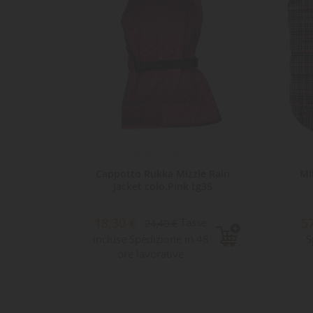
Edwin
Cappotto Rukka Mizzle Rain
Mi
G35
Jacket colo.Pink tg35
18,30 €
5
e
Tasse
24,40 €
incluse Spedizione in 48
S
ore lavorative