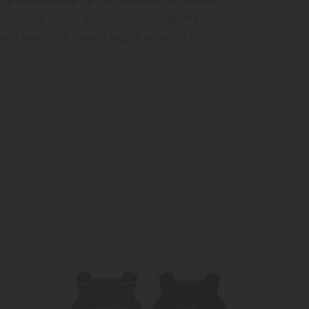
potto viene fornito in una custodia elegante che lo
r uso pesante in quanto oggetti appuntiti possono
ta
dei
:
-25%