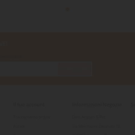
VE!
iservatezza
SOTTOSCRIVI
Il tuo account
Informazioni Negozio
S
Tracciamento ordine
Dam Acquari & Pet
Accedi
Via Melchiorre Cesarotti 12