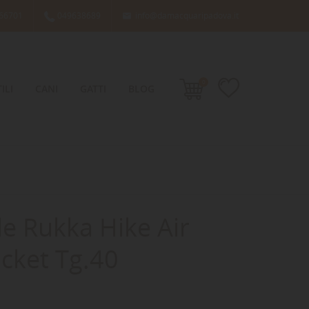
66701
049638689
info@damacquaripadova.it

0
ILI
CANI
GATTI
BLOG
e Rukka Hike Air
cket Tg.40