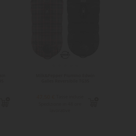
ain
Milk&Pepper Piumino Edwin
Capp
35
Galles Reversibile TG35
J
47,50 €
18,3
Tasse incluse
Spedizione in 48 ore
inclu
lavorative