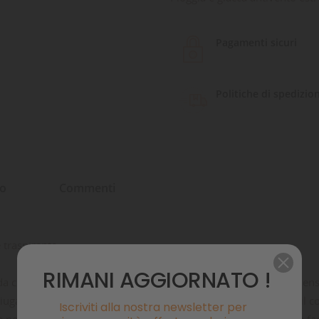
Pagamenti sicuri
Politiche di spedizio
to
Commenti
 traspirante
RIMANI AGGIORNATO !
città, estremamente elastico ed elegante che si adatta a dimension
ciuga velocemente. Il cappotto ha un collo alto per proteggere il co
Iscriviti alla nostra newsletter per
e perfetta. Grazie alla chiusura a strappo, il cappotto è veloce e fa