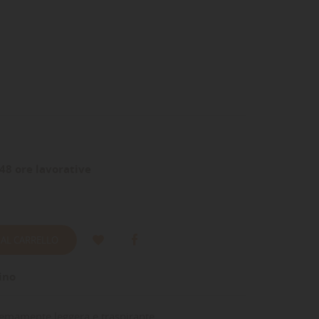
48 ore lavorative
 AL CARRELLO
ino
tremamente leggera e traspirante