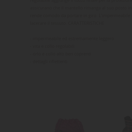
assicurano che il mantello rimanga al suo posto in t
rende comodo da portare in giro. L'impermeabile ha
lacerare il tessuto. CARATTERISTICHE
- impermeabile ed estremamente leggero
- vita e collo regolabili
LE
CR
AC
- orlo e collo alto ben coprenti
- dettagli riflettenti
Dev
NO
des
-25%