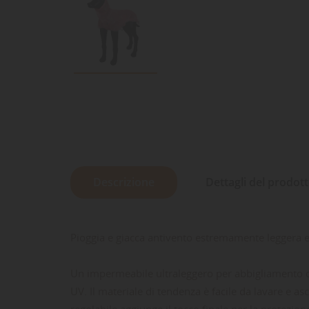
Descrizione
Dettagli del prodot
Pioggia e giacca antivento estremamente leggera e
Un impermeabile ultraleggero per abbigliamento da 
UV. Il materiale di tendenza è facile da lavare e as
regolabile aggiunge il tocco finale per la protezion