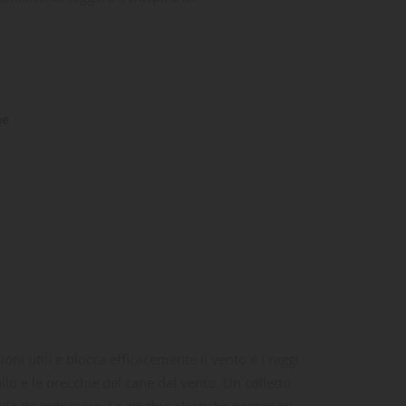
ne
i utili e blocca efficacemente il vento e i raggi
llo e le orecchie del cane dal vento. Un colletto
cile da indossare. Le cinghie elastiche posteriori