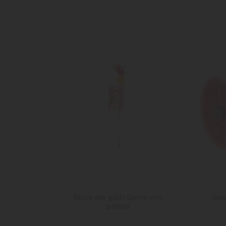
LE
CR
AC
Dev
NO
des
Gioco per gatti canna con
Gioc
pallina