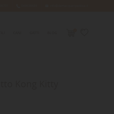
66701
049638689
info@damacquaripadova.it

0
ILI
CANI
GATTI
BLOG
tto Kong Kitty