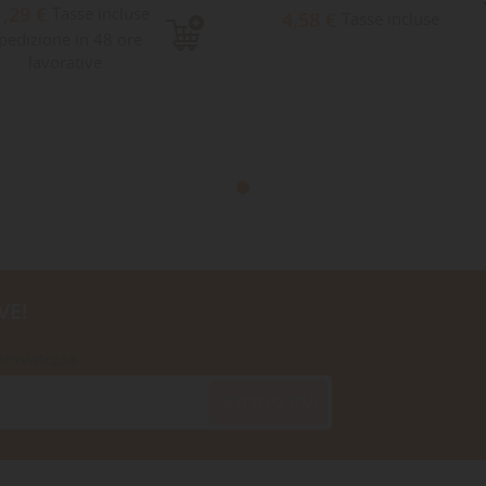
1,29 €
Tasse incluse
4,58 €
Tasse incluse
pedizione in 48 ore
lavorative
VE!
iservatezza
SOTTOSCRIVI