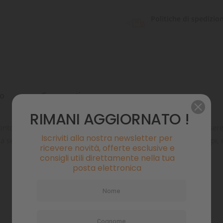
Politiche di spedizio
to
Commenti
RIMANI AGGIORNATO !
stinto da cacciatore di ogni gatto, questo gioco versatile può esser
Iscriviti alla nostra newsletter per
da sempre ed è ora disponibile anche per i gatti che amano colpi, 
ricevere novità, offerte esclusive e
consigli utili direttamente nella tua
posta elettronica