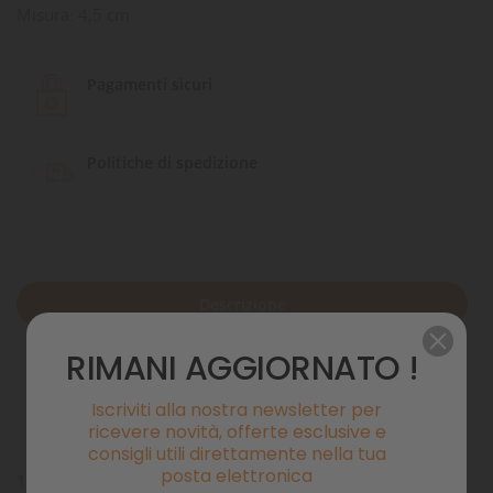
Misura: 4,5 cm
Pagamenti sicuri
Politiche di spedizione
Descrizione
RIMANI AGGIORNATO !
Dettagli del prodotto
Iscriviti alla nostra newsletter per
Commenti
ricevere novità, offerte esclusive e
consigli utili direttamente nella tua
posta elettronica
100% CATNIP ORGANICO PRESSATO