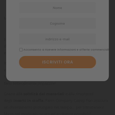
Misura: 4,5 cm
Il gioco per gatti
Farm Company Catnip Fun
assicura un
divertimento prolungato nel tempo...
100% naturale
ed
Acconsento a ricevere informazioni e offerte commerciali
eco-friendly!
Realizzato con
catnip organico compresso
, questo gioco
ecologico per gatti ha un effetto altamente stimolante sul
felino di casa e un
odore così intenso
per le sue narici... da
farlo letteralmente impazzire!
Grazie alla
solidità dei materiali
e alla resistenza
degli
inserti in stoffa
, Farm Company Catnip Fun assicura
un divertimento prolungato nel tempo... per intrattenere
Micio nel modo più sicuro ed ecologico possibile!