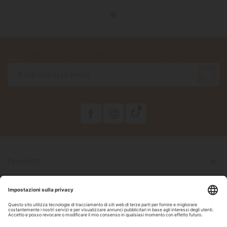
Accetto le condizioni generali e la politica di riservatezza

Prodotti

La Nostra Azienda

Il Tuo Account

Informazioni Negozio