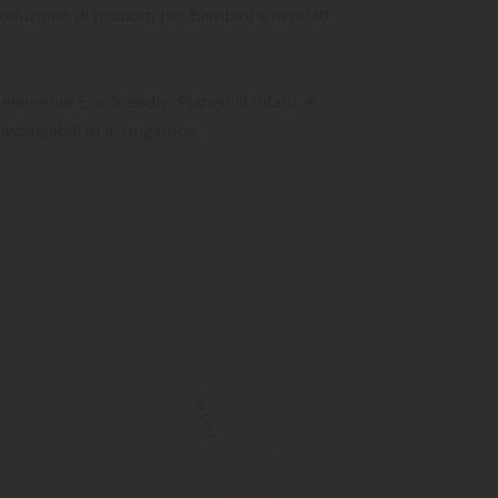
 produzione di prodotti per bambini e neonati.
etamente Eco-friendly. PlanetFill infatti, è
asciugabili in asciugatrice.
ta
dei
: