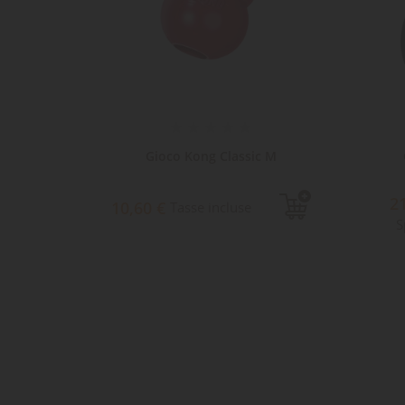
 Air
Gioco Kong Classic M
L
2
10,60 €
Tasse incluse
S