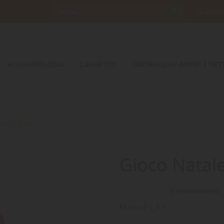
34232
ACQUARIOLOGIA
LAGHETTO
TARTARUGHE ANFIBI E RETT
Candy Canes
Gioco Natal
0 recensioni(s)
Marca
P.L.A.Y.