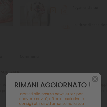
Pagamenti sicuri

Politiche di spedizio
to
Commenti
N SQUEAKER
RIMANI AGGIORNATO !
realizzato a mano da esperti artigiani, con tessuti esterni a dopp
 presenta al suo interno uno squeaker, perfetto per ore di divert
Iscriviti alla nostra newsletter per
ricevere novità, offerte esclusive e
consigli utili direttamente nella tua