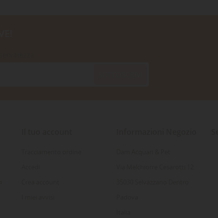
VE!
iservatezza
SOTTOSCRIVI
Il tuo account
Informazioni Negozio
S
Tracciamento ordine
Dam Acquari & Pet
Accedi
Via Melchiorre Cesarotti 12
o
Crea account
35030 Selvazzano Dentro
I miei avvisi
Padova
Italia