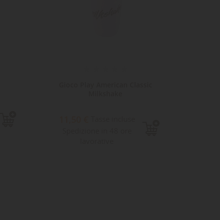
Gioco Play American Classic
Kong 
Milkshake
11,50 €
19,
Tasse incluse
Spedizione in 48 ore
Sped
lavorative