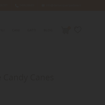
66701
049638689
info@damacquaripadova.it

0
ILI
CANI
GATTI
BLOG
e Candy Canes