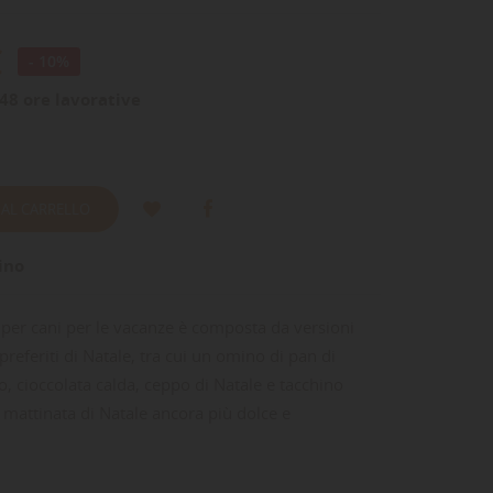
€
- 10%
48 ore lavorative
 AL CARRELLO
ino
i per cani per le vacanze è composta da versioni
preferiti di Natale, tra cui un omino di pan di
o, cioccolata calda, ceppo di Natale e tacchino
 mattinata di Natale ancora più dolce e