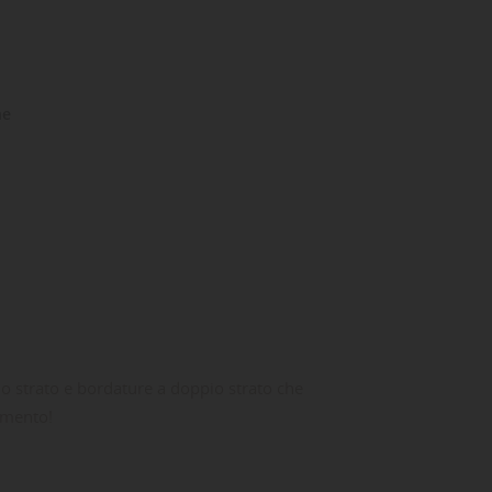
ne
io strato e bordature a doppio strato che
imento!