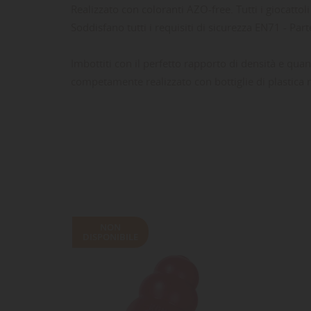
Realizzato con coloranti AZO-free. Tutti i giocattol
Soddisfano tutti i requisiti di sicurezza EN71 - Par
Imbottiti con il perfetto rapporto di densità e quant
competamente realizzato con bottiglie di plastica ri
LE
CR
AC
Dev
NO
des
NON
DISPONIBILE