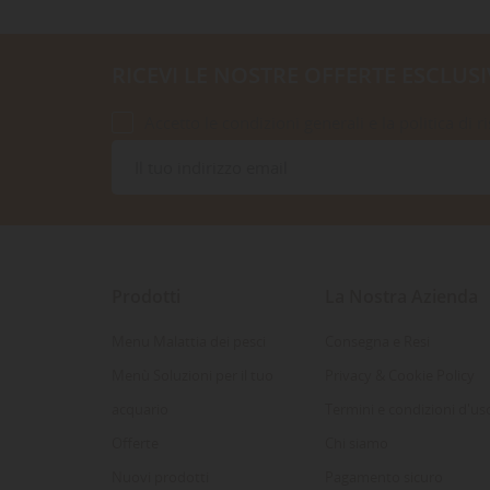
RICEVI LE NOSTRE OFFERTE ESCLUSI
Accetto le condizioni generali e la politica di r
Prodotti
La Nostra Azienda
Menu Malattia dei pesci
Consegna e Resi
Menù Soluzioni per il tuo
Privacy & Cookie Policy
acquario
Termini e condizioni d'us
Offerte
Chi siamo
Nuovi prodotti
Pagamento sicuro