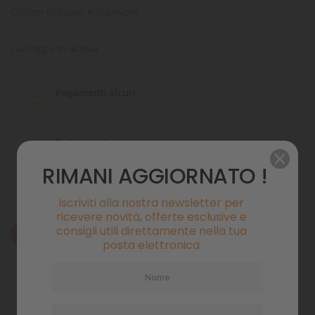
Design robusto e durevole
Galleggia in acqua
Pagamenti sicuri
Politiche di spedizione
RIMANI AGGIORNATO !
Iscriviti alla nostra newsletter per
ricevere novità, offerte esclusive e
consigli utili direttamente nella tua
Descrizione
posta elettronica
Dettagli del prodotto
Commenti