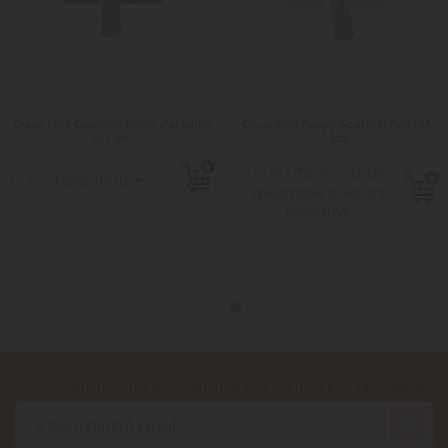
Gioco Stick Gourmet Burro d'arachidi
Gioco Stick Puppy Gourmet Pollo M
M 13cm
13cm
Tasse incluse
16,40 €
Tasse incluse
16,40 €
Spedizione in 48 ore
lavorative
Accetto le condizioni generali e la politica di riservatezza