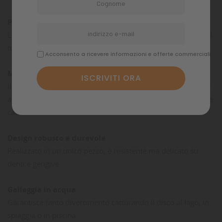
Profumato di pancetta
L'odore forte del bacon è facile da seguire e da trovare per il
tuo cane.
Acconsento a ricevere informazioni e offerte commerciali
Modello di volo brevettato
Il design brevettato lancia dritto e livellato, senza bisogno di
abilità. Il movimento costante e sospeso è facile da seguire e
catturare.
Design robusto e durevole
Realizzato in un unico pezzo, è resistente ma delicato su
denti e gengive.
Galleggia in acqua
Garantisce tanto divertimento catturando il disco al lago, in
spiaggia o in piscina.