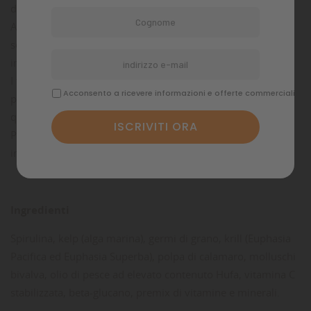
d'Acqua dolce a dieta prevalentemente vegetariana.
Arricchiti con preziosi aminoacidi essenziali, proteine
selezionate, pigmenti naturali, polpa di pesce fresco ed
immunostimolanti.
I fiocchi di Spirulina risultano una combinazione
Acconsento a ricevere informazioni e offerte commerciali
perfettamente bilanciata, con ingredienti di primissima
qualità.
Particolarmente indicato per gli acquari di barriera dove è
indispensabile mantenere basso il livello di fosforo.
Ingredienti
Spirulina, kelp (alga marina), germi di grano, krill (Euphasia
Pacifica ed Euphasia Superba), polpa di calamaro, molluschi
bivalva, olio di pesce ad elevato contenuto Hufa, vitamina C
stabilizzata, beta-glucano, premix di vitamine e minerali.