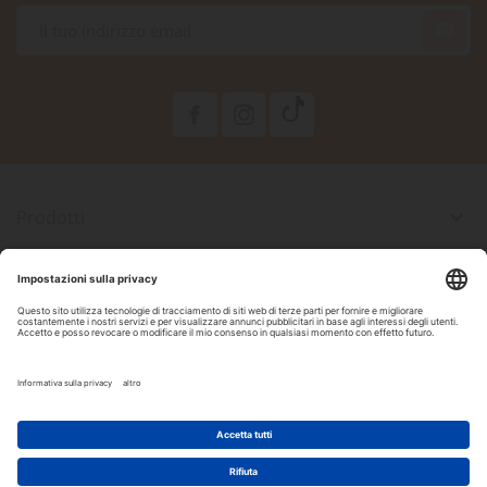

Prodotti

La Nostra Azienda

Il Tuo Account

Informazioni Negozio

Seguici Su Facebook