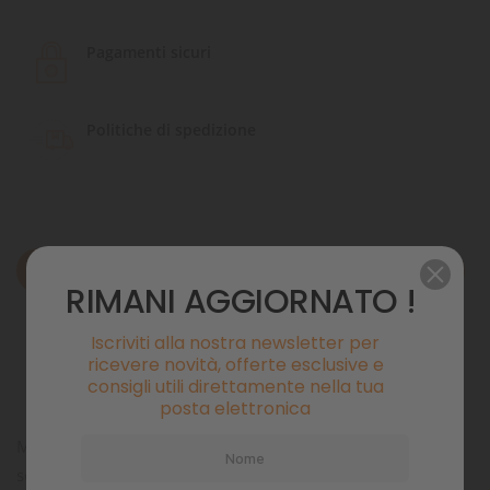
Pagamenti sicuri
Politiche di spedizione
Descrizione
RIMANI AGGIORNATO !
Dettagli del prodotto
Iscriviti alla nostra newsletter per
ricevere novità, offerte esclusive e
Commenti
consigli utili direttamente nella tua
posta elettronica
Molto appetibili e di facile digeribilità, sono formulati per
soddisfare le esigenze nutrizionali di organismi marini e