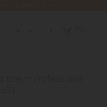
66701
049638689
info@damacquaripadova.it

0
ILI
CANI
GATTI
BLOG
Thermo 250T
no Eheim Professional
250T