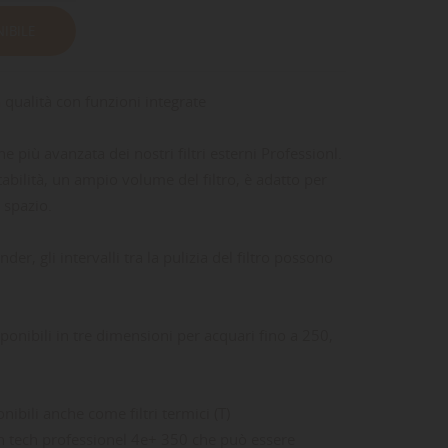
IBILE
a qualità con funzioni integrate
e più avanzata dei nostri filtri esterni Professionl.
tabilità, un ampio volume del filtro, è adatto per
 spazio.
er, gli intervalli tra la pulizia del filtro possono
sponibili in tre dimensioni per acquari fino a 250,
ibili anche come filtri termici (T)
gh tech professionel 4e+ 350 che può essere