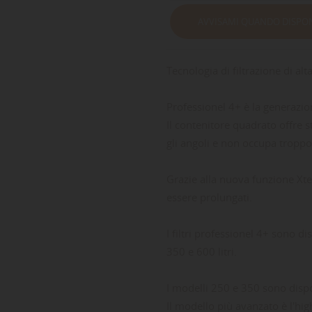
AVVISAMI QUANDO DISPON
Tecnologia di filtrazione di alt
Professionel 4+ è la generazion
Il contenitore quadrato offre s
gli angoli e non occupa troppo
Grazie alla nuova funzione Xtend
essere prolungati.
I filtri professionel 4+ sono di
350 e 600 litri.
I modelli 250 e 350 sono dispon
Il modello più avanzato è l'hi