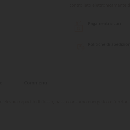
controllato elettronicamente d
Pagamenti sicuri
Politiche di spedizio
to
Commenti
a un'elevata capacità di flusso, basso consumo energetico e funziona