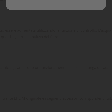
Annulla
Crea lista dei desideri
ata può essere aumentata utilizzando la funzione di controllo. L'acq
qualche giorno la pulizia del filtro.
 ceramica garantiscono un funzionamento silenzioso, lunga durata e
e filtrante EHEIM originale e i seguenti accessori corrispondenti: tu