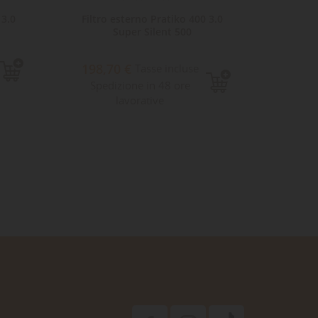
 3.0
Filtro esterno Pratiko 400 3.0
Filtro 
Super Silent 500
198,70 €
36,
Tasse incluse
Spedizione in 48 ore
Sped
lavorative