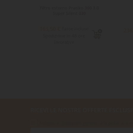
200 3.0
Filtro esterno Pratiko 300 3.0
Super Silent 330
163,50 €
e
Tasse incluse
236
Spedizione in 48 ore
lavorative
RICEVI LE NOSTRE OFFERTE ESCLUSI
Accetto le condizioni generali e la politica di r