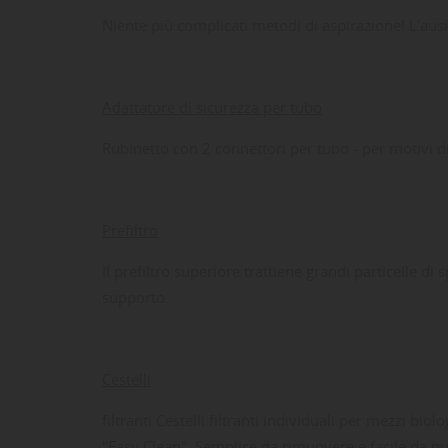
Niente più complicati metodi di aspirazione! L'ausi
Adattatore di sicurezza per tubo
Rubinetto con 2 connettori per tubo - per motivi di
Prefiltro
Il prefiltro superiore trattiene grandi particelle 
LE
CR
AC
supporto.
Dev
NO
des
Cestelli
filtranti Cestelli filtranti individuali per mezzi bi
"Easy Clean". Semplice da rimuovere e facile da pul