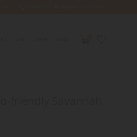
66701
049638689
info@damacquaripadova.it

0
ILI
CANI
GATTI
BLOG
co-friendly Savannah