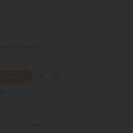
48 ore lavorative
 AL CARRELLO
ino
o per cani
 il momento del riposino!