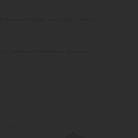
e diverse morfologie. I suoi riposini saranno
unita, è perfetta come elemento decorativo!
ta
dei
:
-10%