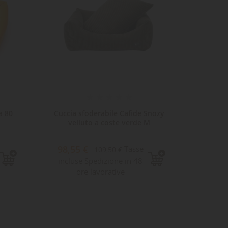
a 80
Cuccia sfoderabile Cafide Snozy
Cuccia 
velluto a coste verde M
ve
98,55 €
139,
Tasse
109,50 €
incluse Spedizione in 48
Sped
ore lavorative