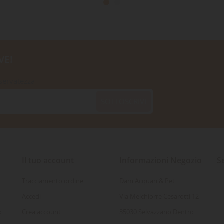
VE!
iservatezza
SOTTOSCRIVI
Il tuo account
Informazioni Negozio
S
Tracciamento ordine
Dam Acquari & Pet
Accedi
Via Melchiorre Cesarotti 12
o
Crea account
35030 Selvazzano Dentro