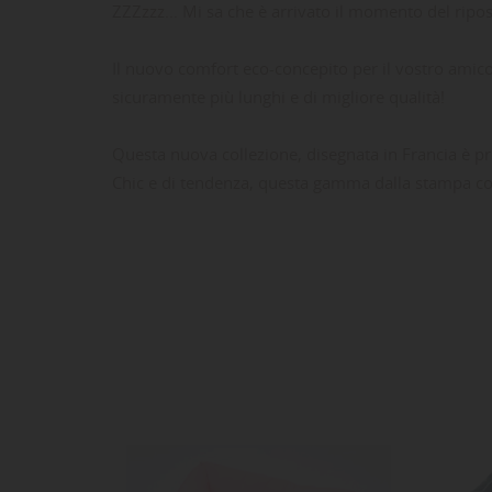
ZZZzzz... Mi sa che è arrivato il momento del ripos
Il nuovo comfort eco-concepito per il vostro amic
sicuramente più lunghi e di migliore qualità!
Questa nuova collezione, disegnata in Francia è prod
Chic e di tendenza, questa gamma dalla stampa co
LE
CR
AC
Dev
NO
des