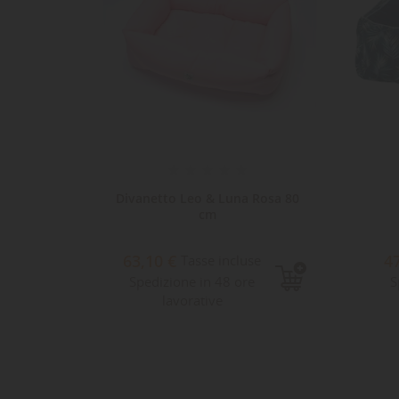
 Verde
Divanetto Leo & Luna Rosa 80
cm
63,10 €
4
e
Tasse incluse
Spedizione in 48 ore
S
lavorative