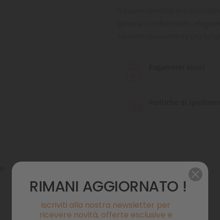
Il nuovo comfort eco-concepit
gamma comfortevole, elegante e
saranno sicuramente più lunghi
Pagamenti sicuri
Politiche di spedizio
to
Commenti
RIMANI AGGIORNATO !
Iscriviti alla nostra newsletter per
ricevere novità, offerte esclusive e