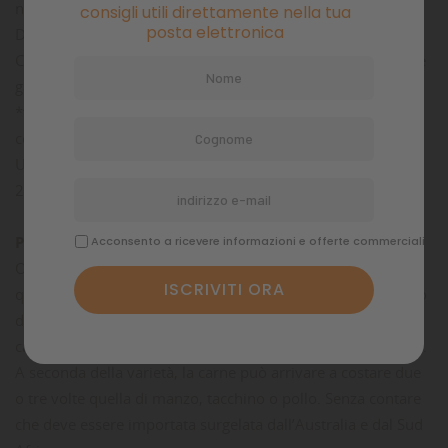
non dichiarate in etichetta. I casi più frequenti riguardano il
consigli utili direttamente nella tua
posta elettronica
DNA di manzo (8 prodotti) e maiale (6 prodotti).
Cosa nutrire? Trova maggiori informazioni sulle nostre linee
gastrointestinali qui.
*“Detection of DNA from undeclared animal species in
commercial elimination diets for dogs using PCR” (Horvath-
Ungerboeck, Widmann, Handl; Veterinary Dermatology
2017; 28:373-e86)
Perché questi menù sono costosi?
Acconsento a ricevere informazioni e offerte commerciali
Oltre all’uso esclusivo di carne di muscolo e cuore e alla
qualità 100% human-grade di tutti gli ingredienti, è il prezzo
di mercato oltremodo elevato della carne di struzzo,
cammello, bufalo e canguro a rendere più cara questa linea.
A seconda della varietà, la carne può arrivare a costare due
o tre volte quella di manzo, tacchino o pollo. Senza contare
che deve essere importata surgelata dall’Australia e dal Sud