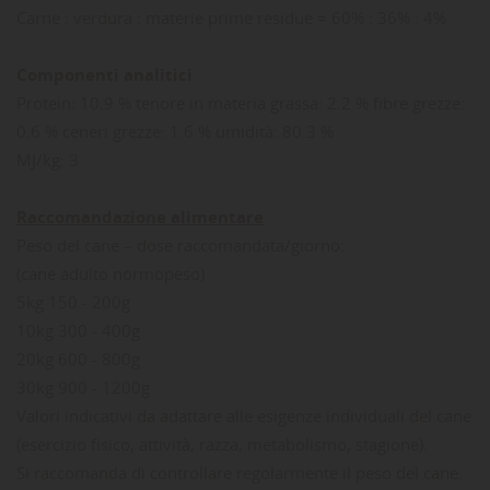
Carne : verdura : materie prime residue = 60% : 36% : 4%
Componenti analitici
Protein: 10.9 % tenore in materia grassa: 2.2 % fibre grezze:
0.6 % ceneri grezze: 1.6 % umidità: 80.3 %
MJ/kg: 3
Raccomandazione alimentare
Peso del cane – dose raccomandata/giorno:
(cane adulto normopeso)
5kg 150 - 200g
10kg 300 - 400g
20kg 600 - 800g
30kg 900 - 1200g
Valori indicativi da adattare alle esigenze individuali del cane
(esercizio fisico, attività, razza, metabolismo, stagione).
Si raccomanda di controllare regolarmente il peso del cane.