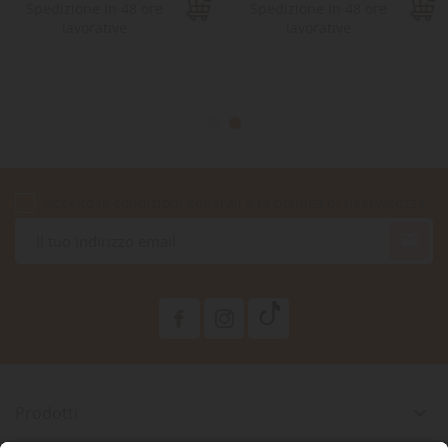
Spedizione in 48 ore
Spedizione in 48 ore
lavorative
lavorative
Accetto le condizioni generali e la politica di riservatezza

Prodotti