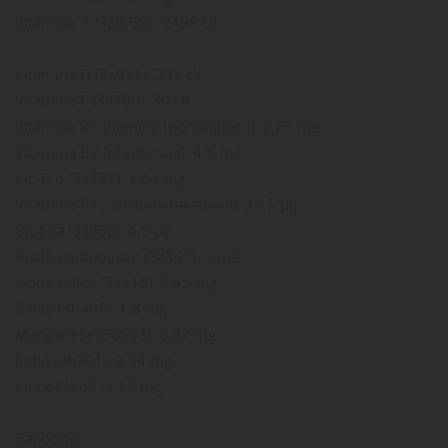
Vitamina A (3a672a): 7499 UI
Vitamina D (3a671): 333 UI
Vitamina E (3a700): 30 UI
Vitamina B1 (tiamina mononitrato): 2,25 mg
Vitamina B2 (riboflavina): 4,5 mg
Vit. B 6 (3a831): 1,44 mg
Vitamina B12 (cianocobalamina): 22,5 µg
Biotina (3a880): 4,5 µg
Acido pantotenico (3a841): 9 mg
Acido folico (3a316): 0,45 mg
Rame (3b405): 1,8 mg
Manganese (3b503): 8,82 mg
Iodio (3b201): 0,54 mg
Zinco (3b603): 18 mg
Rapporto: