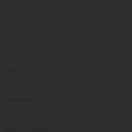
Africa.
- Linea sviluppata in collaborazione con il Dr. Bucksch,
specialista in medicina dei piccoli animali / dermatologo
veterinario
- Lavorazione esclusiva di carne di muscolo e cuore di una
fonte proteica ipoallergenica e di un’unica varietà di verdura
(patata dolce, topinambur o pastinaca)
- Aggiunta di olio di lino
- Senza cereali e senza lattosio
- Aggiunta di vitamine, minerali e oligoelementi di qualità
human-grade secondo il calcolo individuale del Dr. Bucksch
Alimento completo per cani.
Composizione
Muscolo di canguro (60%), pastinaca (36%), olio di lino, olio
di colza, alga marina*, minerali *essiccata/o
Additivi nutrizionali/kg: