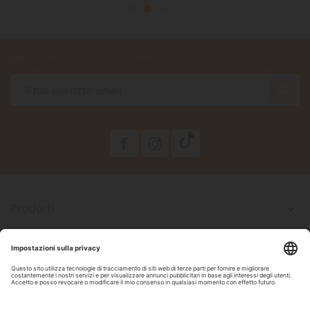
Accetto le condizioni generali e la politica di riservatezza

Prodotti

La Nostra Azienda

Il Tuo Account

Informazioni Negozio