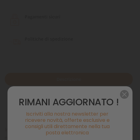
Pagamenti sicuri
Politiche di spedizione
Descrizione
Dettagli del prodotto
RIMANI AGGIORNATO !
Commenti
Iscriviti alla nostra newsletter per
ricevere novità, offerte esclusive e
consigli utili direttamente nella tua
Integra Powder Fito è una miscela di vari composti del tutto
posta elettronica
naturali, derivanti da una tecnologia elevata e progettati per