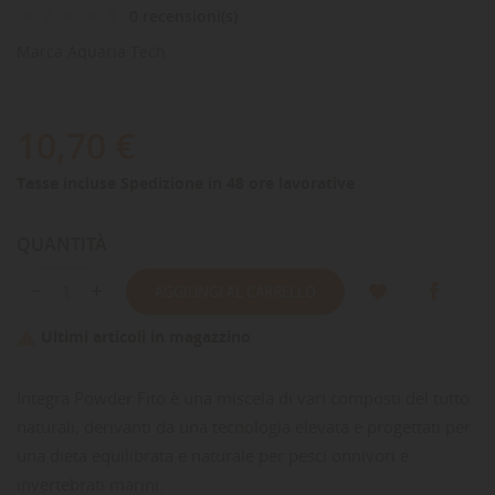
0 recensioni(s)
Marca
Aquaria Tech
10,70 €
Tasse incluse
Spedizione in 48 ore lavorative
QUANTITÀ
AGGIUNGI AL CARRELLO
Ultimi articoli in magazzino

Integra Powder Fito è una miscela di vari composti del tutto
naturali, derivanti da una tecnologia elevata e progettati per
una dieta equilibrata e naturale per pesci onnivori e
invertebrati marini.