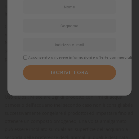
una dieta equilibrata e naturale per pesci onnivori e
invertebrati marini.
Composto da una miscela di materie prime di origine
marina (Gamberetti freschi, Phytoplankton e Macroalghe).
Non contiene attrattivi, conservanti artificiali né prodotti di
sintesi.Integra Powder Fito é una pasta autoadesiva in
Acconsento a ricevere informazioni e offerte commerciali
polvere, pronta per essere reidratata con acqua.
Uso e Dosi: Miscelare 2gr di prodotto con 1ml di acqua
osmosi o dell’acquario (nel secondo caso non è consigliabile
successivamente congelare il prodotto) ed impastare fino ad
ottenere un composto omogeneo, una volta amalgamato
può essere incollato su qualsiasi superficie dell’acquario a
seconda delle preferenze degli animali ai quali è destinata.