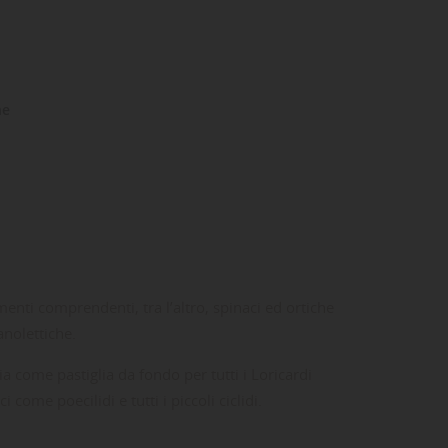
ne
enti comprendenti, tra l’altro, spinaci ed ortiche
anolettiche.
ia come pastiglia da fondo per tutti i Loricardi
come poecilidi e tutti i piccoli ciclidi.