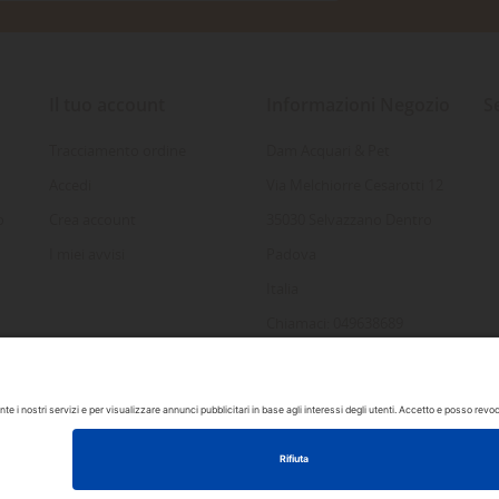
Il tuo account
Informazioni Negozio
S
Tracciamento ordine
Dam Acquari & Pet
Accedi
Via Melchiorre Cesarotti 12
o
Crea account
35030 Selvazzano Dentro
I miei avvisi
Padova
Italia
Chiamaci: 049638689
Inviaci un'e-mail:
info@damacquaripadova.it
 by DAM Acquari & Pet