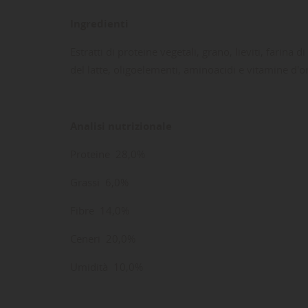
Ingredienti
Estratti di proteine vegetali, grano, lieviti, farina
del latte, oligoelementi, aminoacidi e vitamine d'o
Analisi nutrizionale
Proteine 28,0%
Grassi 6,0%
LE
CR
AC
Fibre 14,0%
Dev
NO
Ceneri 20,0%
des
Umidità 10,0%