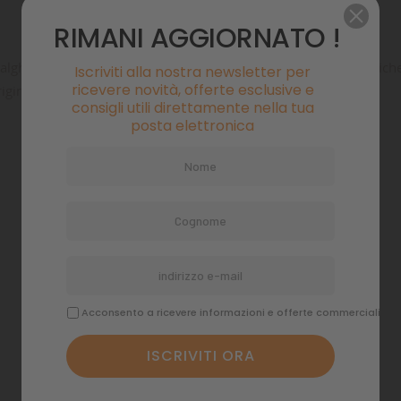
RIMANI AGGIORNATO !
 di alghe, proteine ricavate da pesci marini, Spirulina, spinaci, ort
Iscriviti alla nostra newsletter per
ricevere novità, offerte esclusive e
rigine naturale.
consigli utili direttamente nella tua
posta elettronica
 MIE LISTE DI DESIDERI
EA LISTA DEI DESIDERI
CEDI
Crea nuova lis
add_circle_outline
i avere effettuato l'accesso per salvare dei prodotti nella tua lista 
ME LISTA DEI DESIDERI
ideri.
Acconsento a ricevere informazioni e offerte commerciali
Annulla
Accedi