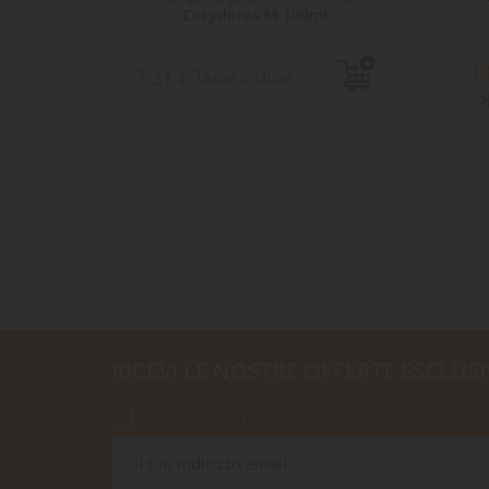
Corydoras M 100ml
1
7,31 €
Tasse incluse
S
RICEVI LE NOSTRE OFFERTE ESCLUSI
Accetto le condizioni generali e la politica di r