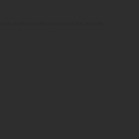
iche, olio di pesce ad alto contenuto HUFA, prodotti
ta
dei