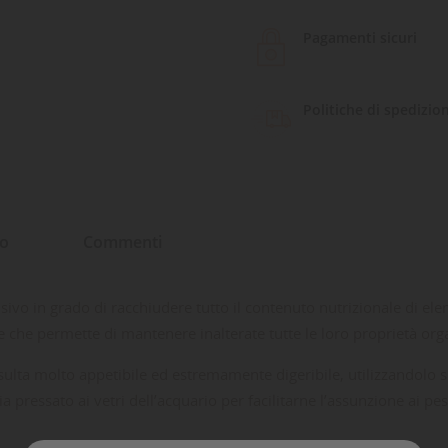
Pagamenti sicuri
Politiche di spedizio
to
Commenti
vo in grado di racchiudere tutto il contenuto nutrizionale di elem
e che permette di mantenere inalterate tutte le loro proprietà org
risulta molto appetibile ed estremamente digeribile, utilizzandolo s
pressato ai vetri dell’acquario per facilitarne l’assunzione ai pesci 