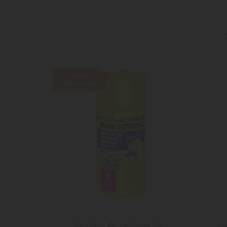
NON
DISPONIBILE
lux 8
Mangime JBL Pronovo Tab
Ma