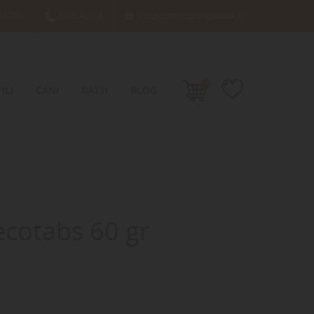
66701
049638689
info@damacquaripadova.it

0
ILI
CANI
GATTI
BLOG
cotabs 60 gr