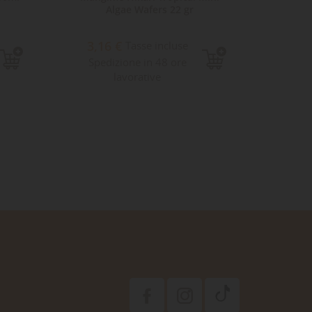
Algae Wafers 22 gr
13,
3,16 €
Tasse incluse
Sped
Spedizione in 48 ore
lavorative