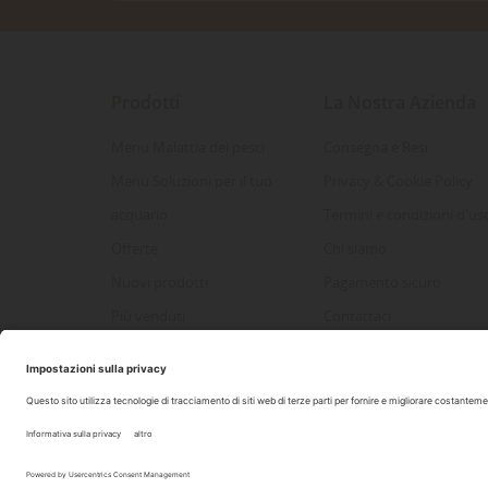
Prodotti
La Nostra Azienda
Menu Malattia dei pesci
Consegna e Resi
Menù Soluzioni per il tuo
Privacy & Cookie Policy
acquario
Termini e condizioni d'us
Offerte
Chi siamo
Nuovi prodotti
Pagamento sicuro
Più venduti
Contattaci
Mappa del sito
2022 Copyright