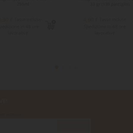
250ml
33 gr (130 pastiglie)
4,30 €
4,60 €
Tasse incluse
Tasse incluse
pedizione in 48 ore
Spedizione in 48 ore
lavorative
lavorative
VE!
iservatezza
SOTTOSCRIVI