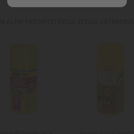
Annulla
Crea lista dei desideri
16 ALTRI PRODOTTI DELLA STESSA CATEGORIA
ngime JBL Pronovo Tab M
Mangime Viformo Nature 