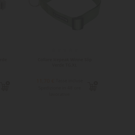
erde
Collare Icepeak Winne Slip
Coll
Verde TG.XL
8,5
11,70 €
Tasse incluse
Sped
Spedizione in 48 ore
lavorative