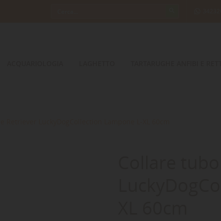
34232
ACQUARIOLOGIA
LAGHETTO
TARTARUGHE ANFIBI E RETT
re Retriever LuckyDogCollection Lampone L-XL 60cm
Collare tubo
LuckyDogCol
XL 60cm