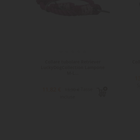
iclato
Collare tubolare Retriever
Col
LuckyDogCollection Lampone
M-L...
1
e
S
11,82 €
Tasse
13,90 €
incluse