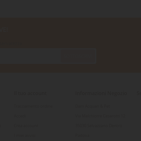
VE!
iservatezza
SOTTOSCRIVI
Il tuo account
Informazioni Negozio
S
Tracciamento ordine
Dam Acquari & Pet
Accedi
Via Melchiorre Cesarotti 12
o
Crea account
35030 Selvazzano Dentro
I miei avvisi
Padova