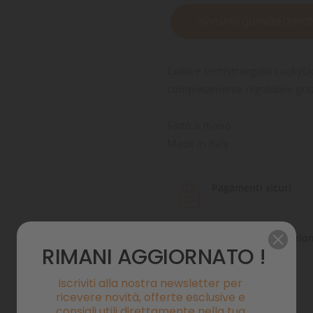
AVVISAMI QUANDO DISPON
Collare semistrangolo LuckyDog
completamente regolabile graz
Fatto a mano
Made in Italy
Pagamenti sicuri
Politiche di spedizio
RIMANI AGGIORNATO !
Iscriviti alla nostra newsletter per
ricevere novità, offerte esclusive e
consigli utili direttamente nella tua