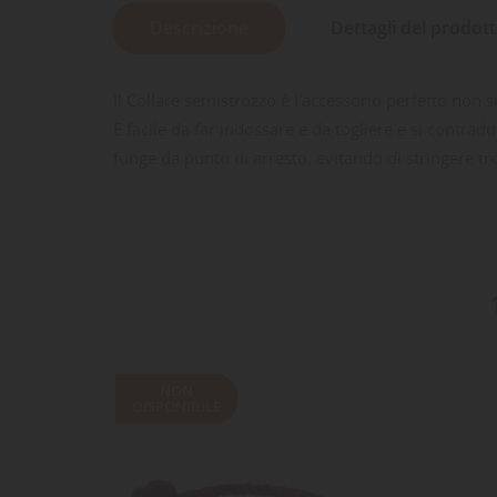
Descrizione
Dettagli del prodot
Il Collare semistrozzo è l'accessorio perfetto non s
È facile da far indossare e da togliere e si contra
funge da punto di arresto, evitando di stringere tr
LE
CR
AC
Dev
NO
des
NON
DISPONIBILE
-15%