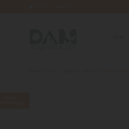
ACCEDI
REGISTRATI
SALDI
Home
Cani
- Outlet
Collari
Collare tubola
NON
ISPONIBILE