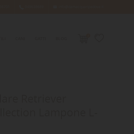
66701
049638689
info@damacquaripadova.it

0
ILI
CANI
GATTI
BLOG
lare Retriever
lection Lampone L-