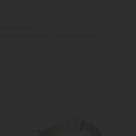
i sport cinofili.
olazione continua presenta un nodo marinaro che
ta
dei
: