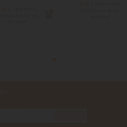
8,50 €
Tasse incluse
,80 €
Tasse incluse
Spedizione in 48 ore
pedizione in 48 ore
lavorative
lavorative
VE!
iservatezza
SOTTOSCRIVI