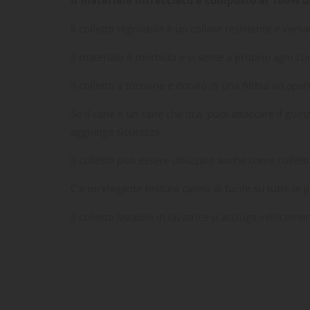
Il colletto regolabile è un collare resistente e versa
Il materiale è morbido e si sente a proprio agio con
Il colletto a torsione è dotato di una fibbia ad ape
Se il cane è un cane che tira, puoi attaccare il guin
aggiunge sicurezza.
Il colletto può essere utilizzato anche come collet
LE
CR
AC
C'è un'elegante finitura canna di fucile su tutte le p
Il colletto lavabile in lavatrice si asciuga velocemen
Dev
NO
des