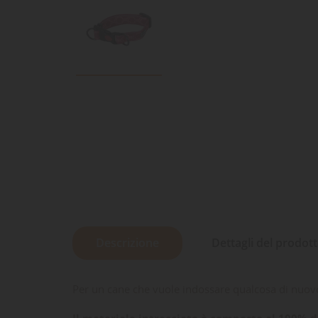
Descrizione
Dettagli del prodot
Per un cane che vuole indossare qualcosa di nuovo 
Il materiale intrecciato è composto al 100% da