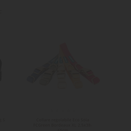
:
g S
Collare regolabile Eco Soia
Col
FCGreen Bordeaux XL 2.5x38-
65cm