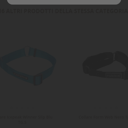
Annulla
Crea lista dei desideri
16 ALTRI PRODOTTI DELLA STESSA CATEGORIA
are Icepeak Winner Slip Blu
Collare Form Web Nero T
TG.S