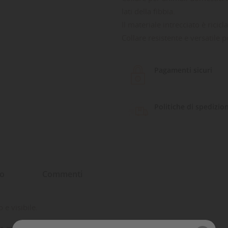
lati della fibbia.
Il materiale intrecciato è ricic
Collare resistente e versatile p
Pagamenti sicuri
Politiche di spedizio
to
Commenti
e visibile.
 materiali riciclati, principalmente bottiglie di plastica
.