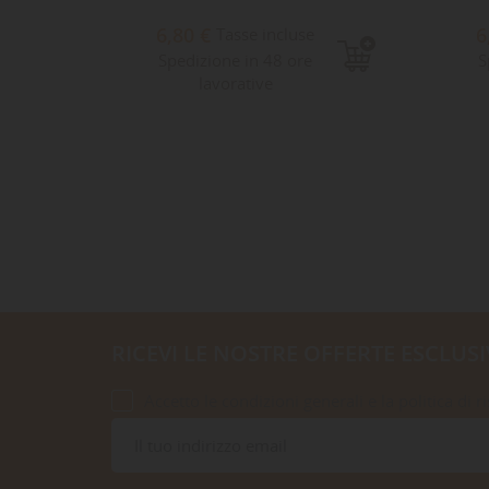
6,80 €
6
e
Tasse incluse
8
Spedizione in 48 ore
S
lavorative
RICEVI LE NOSTRE OFFERTE ESCLUSI
Accetto le condizioni generali e la politica di r