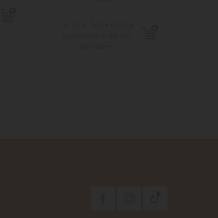
7,6
14,15 €
Tasse incluse
Sped
Spedizione in 48 ore
lavorative