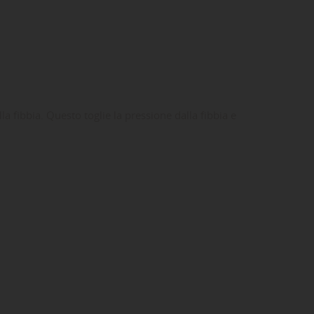
lla fibbia. Questo toglie la pressione dalla fibbia e
ta
dei