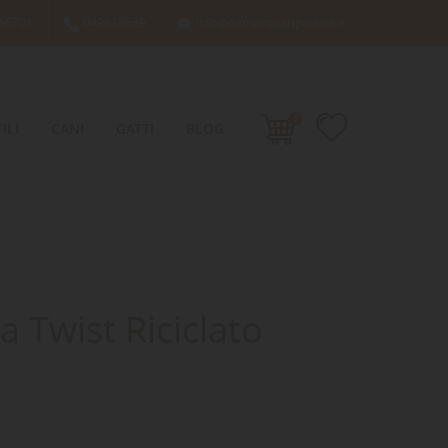
66701
049638689
info@damacquaripadova.it

0
ILI
CANI
GATTI
BLOG
a Twist Riciclato