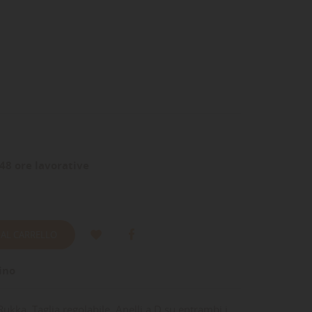
48 ore lavorative
 AL CARRELLO
ino
ukka. Taglia regolabile. Anelli a D su entrambi i