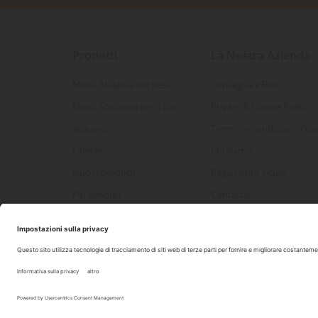
Prodotti
La Nostra Azienda
Menu Malattia dei pesci
Consegna e Resi
Menù Soluzioni per il tuo
Privacy & Cookie Policy
acquario
Termini e condizioni d'us
Offerte
Chi siamo
Nuovi prodotti
Pagamento sicuro
Più venduti
Contattaci
Mappa del sito
2022 Copyright