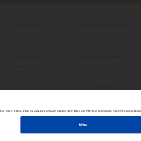
Il tuo account
Informazioni Negozio
S
Tracciamento ordine
Dam Acquari & Pet
Accedi
Via Melchiorre Cesarotti 12
o
Crea account
35030 Selvazzano Dentro
I miei avvisi
Padova
Italia
Chiamaci: 049638689
Inviaci un'e-mail:
info@damacquaripadova.it
 by DAM Acquari & Pet