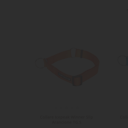
cotto
Collare Icepeak Winner Slip
Coll
 40x2cm
Arancione TG.S