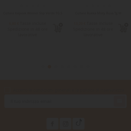
Collare Icepeak Winner Slip Verde TG.S
Collare Rukka Misty Rosa Tg M
Tasse incluse
Tasse incluse
6,80 €
13,20 €
Spedizione in 48 ore
Spedizione in 48 ore
lavorative
lavorative
Accetto le condizioni generali e la politica di riservatezza