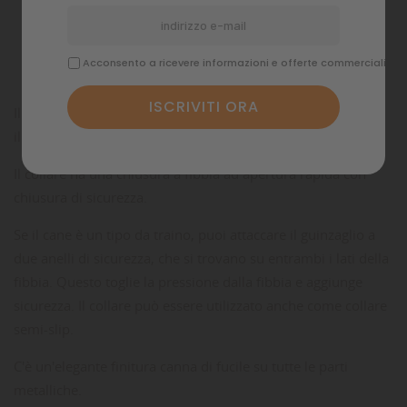
Dettagli del prodotto
Commenti
Acconsento a ricevere informazioni e offerte commerciali
Il resistente nylon ha cucito un filo riflettente, che fa brillare
il colletto al buio.
Il collare ha una chiusura a fibbia ad apertura rapida con
chiusura di sicurezza.
Se il cane è un tipo da traino, puoi attaccare il guinzaglio a
due anelli di sicurezza, che si trovano su entrambi i lati della
fibbia. Questo toglie la pressione dalla fibbia e aggiunge
sicurezza. Il collare può essere utilizzato anche come collare
semi-slip.
C'è un'elegante finitura canna di fucile su tutte le parti
metalliche.