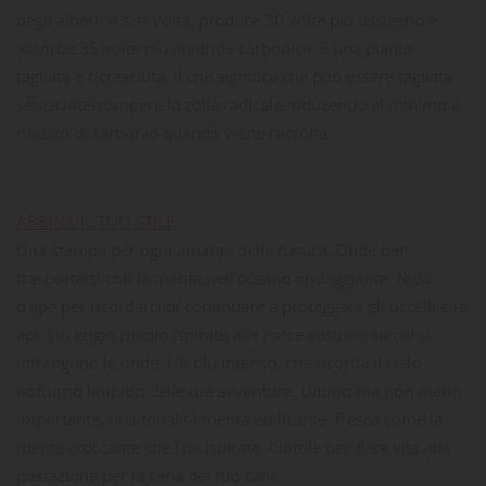
degli alberi. A sua volta, produce 30 volte più ossigeno e
assorbe 35 volte più anidride carbonica. È una pianta
tagliata e ricresciuta, il che significa che può essere tagliata
senza interrompere la zolla radicale, riducendo al minimo il
rilascio di carbonio quando viene raccolta.
ABBINA IL TUO STILE
Una stampa per ogni amante della natura. Onde per
trasportarti con la mente nell'oceano ondeggiante. Nido
d'ape per ricordarci di continuare a proteggere gli uccelli e le
api. Un grigio medio ispirato alle rocce costiere su cui si
infrangono le onde. Un blu intenso, che ricorda il cielo
notturno limpido delle tue avventure. Ultimo ma non meno
importante, una tonalità menta edificante, fresca come la
menta croccante che l'ha ispirata. Ciotole per dare vita alla
postazione per la cena del tuo cane.