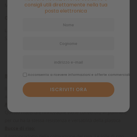
consigli utili direttamente nella tua
Melamina
posta elettronica
CURA DEL PRODOTTO:
Lavare regolarmente con acqua calda e sapone.
Smaltire nei rifiuti generici.
Fatto con
Acconsento a ricevere informazioni e offerte commerciali
Bambù:
Il bambù è molto resistente e cresce in abbondanza,
assorbendo 35 volte più carbonio degli alberi.
Amido di mais:
Questo materiale rinnovabile viene convertito in polimeri,
per cui ha la stessa resistenza e versatilità della plastica.
Bucce di riso:
Il sottoprodotto della coltivazione del riso. Le lolle di riso