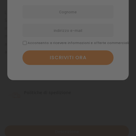
L'intelligente Ciotola Pieghevole Doppia Da Viaggio Free
Spirit è la risposta tascabile a tutti i tuoi problemi di spazio
in viaggio. È progettata per ridursi quasi a zero per la
massima praticità salvaspazio. Al bisogno si apre in un
Acconsento a ricevere informazioni e offerte commerciali
attimo e il vostro cane potrà gustarsi il suo pasto con
accanto dell'acqua fresca in tutta comodità.
Pagamenti sicuri
Politiche di spedizione
Descrizione