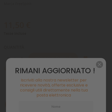
Marca
FreeSpirit
11,50 €
Tasse incluse
QUANTITÀ
AGGIUNGI AL CARRELLO
RIMANI AGGIORNATO !
Non disponibile

Iscriviti alla nostra newsletter per
ricevere novità, offerte esclusive e
consigli utili direttamente nella tua
posta elettronica
AVVISAMI QUANDO DISPONIBILE