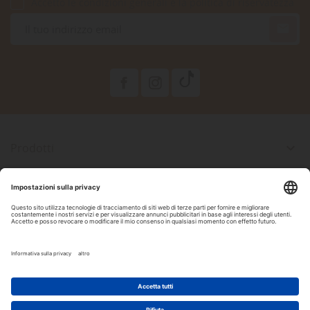
Accetto le condizioni generali e la politica di riservatezza

Prodotti

La Nostra Azienda

Il Tuo Account

Informazioni Negozio

Seguici Su Facebook