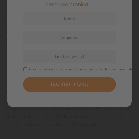
posta elettronica
Commenti
L'acqua di mare naturale contiene circa 10 mg/L come
silicato.
Nella barriera corallina o in altri acquari marini, il
silicato dovrebbe essere pari o inferiore a 1 mg/l.
Il silicato
non è tossico per pesci e invertebrati, ma è idealmente
mantenuto al di sotto di 1 mg/l per ridurre al minimo le
alghe diatomee.
In acqua dolce, il silicato non è critico.
Di
Acconsento a ricevere informazioni e offerte commerciali
solito, le concentrazioni di silicato d'acqua dolce variano
nell'area di 4-20 mg/L.
MultiTest™ Silicate misura i silicati a meno di 0,5 mg/L in
acqua marina o dolce.
Questo kit misura il silicato solubile e
lo riporta come concentrazione di silicato.
Per convertire in
silicio, moltiplicare per 0,3.
Esegue oltre 75 test e contiene
un campione di riferimento per la convalida.