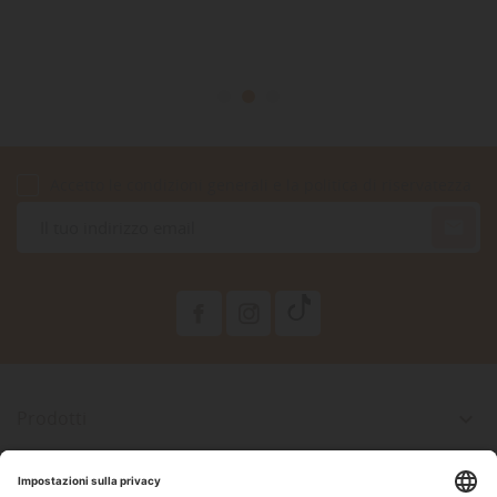
Accetto le condizioni generali e la politica di riservatezza

Prodotti

La Nostra Azienda