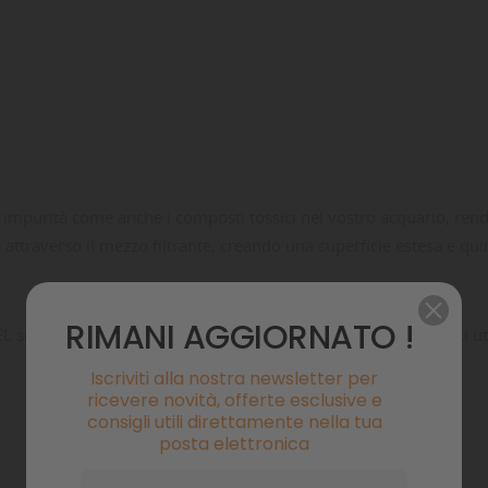
mpurità come anche i composti tossici nel vostro acquario, rendend
ttraverso il mezzo filtrante, creando una superficie estesa e quin
RIMANI AGGIORNATO !
sono ideali anche per la filtrazione di residui di medicamenti util
Iscriviti alla nostra newsletter per
ricevere novità, offerte esclusive e
consigli utili direttamente nella tua
posta elettronica