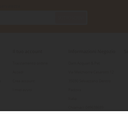
iservatezza
SOTTOSCRIVI
Il tuo account
Informazioni Negozio
S
Tracciamento ordine
Dam Acquari & Pet
Accedi
Via Melchiorre Cesarotti 12
o
Crea account
35030 Selvazzano Dentro
I miei avvisi
Padova
Italia
Chiamaci: 049638689
Inviaci un'e-mail:
info@damacquaripadova.it