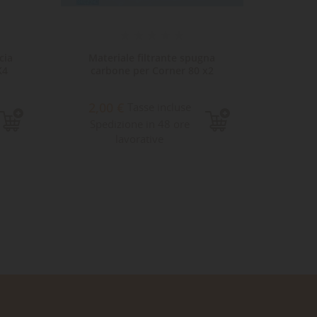
cia
Materiale filtrante spugna
Materi
K4
carbone per Corner 80 x2
2,00 €
Tasse incluse
3,31 
Spedizione in 48 ore
lavorative