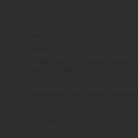
bioCarb S
bioCarb M
bioCarb L
bioCarb XL
Le spugne carbone JUWEL assorbono gli odori e le i
sotto forma di spugna assicura un flusso uniforme a
Grazie a queste proprietà, le spugne carbone JUWEL 
Sono disponibili in tre formati, in pacchi da 2.