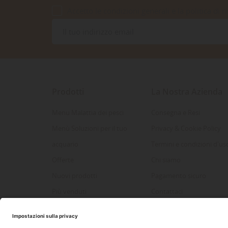
Accetto le condizioni generali e la politica di r
Prodotti
La Nostra Azienda
Menu Malattia dei pesci
Consegna e Resi
Menù Soluzioni per il tuo
Privacy & Cookie Policy
acquario
Termini e condizioni d'us
Offerte
Chi siamo
Nuovi prodotti
Pagamento sicuro
Più venduti
Contattaci
Mappa del sito