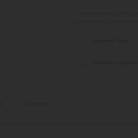
Le spugne carbone JUWEL assor
composti tossici, lasciando lim
Pagamenti sicuri
Politiche di spedizio
to
Commenti
mpurità come anche i composti tossici, lasciando limpida e crista