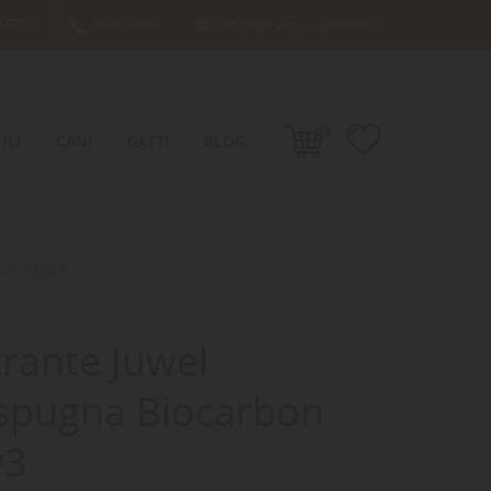
66701
049638689
info@damacquaripadova.it

0
ILI
CANI
GATTI
BLOG
 bioflow3
trante Juwel
spugna Biocarbon
w3