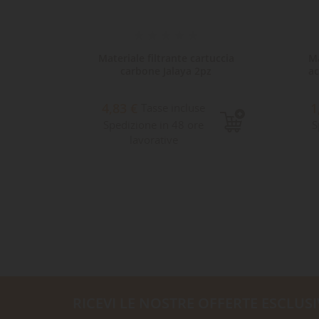
tuccia
Materiale filtrante cartuccia
Ma
bi
carbone Jalaya 2pz
ac
4,83 €
1
Tasse incluse
Spedizione in 48 ore
S
lavorative
RICEVI LE NOSTRE OFFERTE ESCLUSI