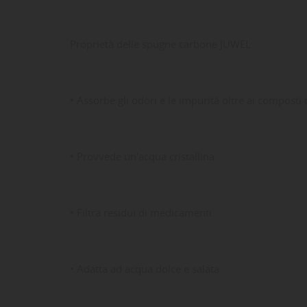
Proprietà delle spugne carbone JUWEL:
LE
CR
AC
• Assorbe gli odori e le impurità oltre ai composti t
Dev
NO
des
• Provvede un'acqua cristallina
• Filtra residui di medicamenti
• Adatta ad acqua dolce e salata