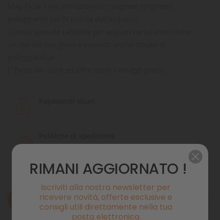
Mag-Float è un rivoluzionario magnete tergivetro
galleggiante per la pulizia dell'acquario.
Questa speciale calamita per acquari ha caratteristiche
uniche nel suo genere essendo anche dotata di
galleggiabilità
E' facile da usare ed offre molti vantaggi pratici.
Pagamenti sicuri
Politiche di spedizione
RIMANI AGGIORNATO !
Iscriviti alla nostra newsletter per
ricevere novità, offerte esclusive e
Descrizione
consigli utili direttamente nella tua
posta elettronica