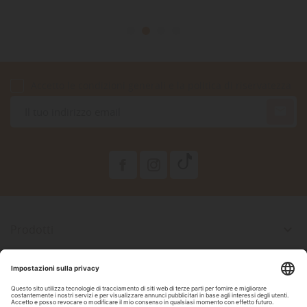
Accetto le condizioni generali e la politica di riservatezza

Prodotti

La Nostra Azienda

Il Tuo Account