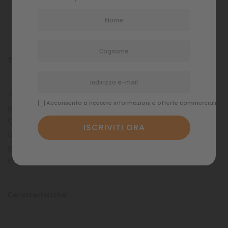
Dettagli del prodotto
Commenti
Tergivetro magnetico galleggiante per acquario
AQ-UP è un rivoluzionario magnete tergivetro galleggiante
Acconsento a ricevere informazioni e offerte commerciali
per la pulizia dell'acquario.
Questa speciale calamita per acquari ha caratteristiche
uniche nel suo genere essendo anche dotata di
galleggiabilità
E' facile da usare ed offre molti vantaggi pratici.
Caratteristiche: