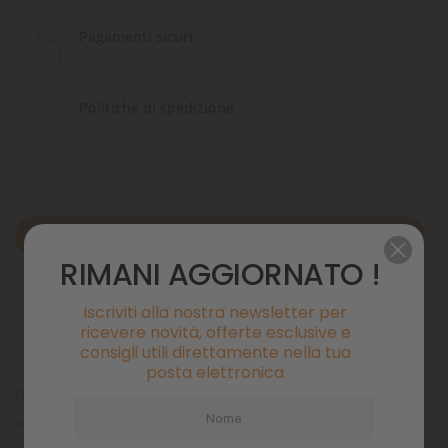
Pagamenti sicuri
Politiche di spedizione
Descrizione
RIMANI AGGIORNATO !
Dettagli del prodotto
Iscriviti alla nostra newsletter per
ricevere novità, offerte esclusive e
Commenti
consigli utili direttamente nella tua
posta elettronica
Progettato per consentire al cane di bere acqua fresca dalla
ciotola in dotazione senza sprecarne una goccia.