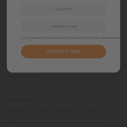
Basta spremere la borraccia da viaggio Springer Classic Dog
Water con una mano per riempire la ciotola e rilasciarla per
fare defluire l'acqua in eccesso.
L'innovativa bottiglia a tenuta stagna include un comodo
moschettone da agganciare facilmente allo zaino, alla borsa
Acconsento a ricevere informazioni e offerte commerciali
o al guinzaglio, ideale per escursioni, visite alla spiaggia, gite
in auto e passeggiate nel quartiere.
7 colori disponibili
Caratteristiche:
- Spremere per idratare e rilasciare per drenare
- Perfetto per passeggiate, corse, escursioni e viaggi