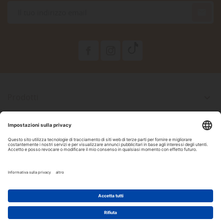

Prodotti

La Nostra Azienda

Il Tuo Account

Informazioni Negozio

Seguici Su Facebook