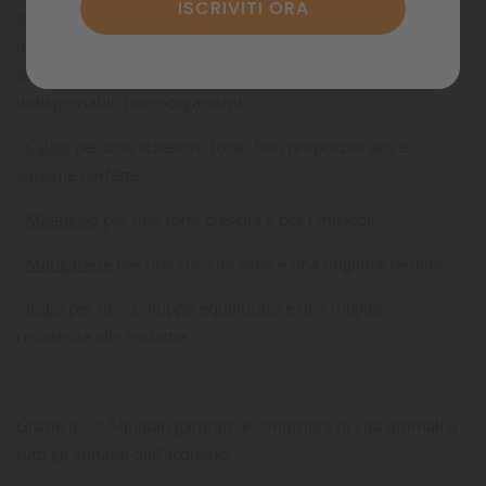
dall’ammoniaca. Allo stesso tempo aggiunge all’acqua
importanti sostanze minerali in forma biodisponibile, dalle
quale traggono beneficio pesci, piante, invertebrati e
indispensabili microorganismi:
-
Calcio
per uno scheletro forte, ben proporzionato e
squame perfette
-
Magnesio
per una forte crescita e per i muscoli
-
Manganese
per una crescita sana e una migliore fertilità
-
Iodio
per uno sviluppo equilibrato e una migliore
resistenza alle malattie
Grazie a ciò Aquatan garantisce condizioni di vita ottimali a
tutti gli abitanti dell’acquario.