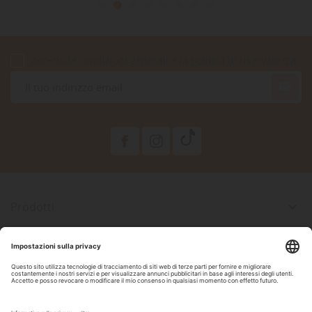
Accetto le condizioni generali e la politica di riservatezza

Prodotti

La Nostra Azienda

Il Tuo Account

Informazioni Negozio