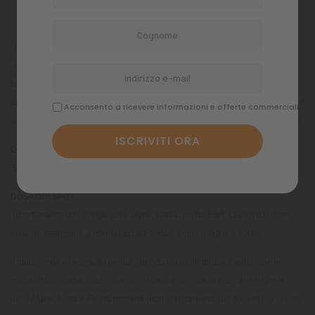
Commenti
ANTIALGHE CHIMICO
ALGÆ STOP è un antialghe chimico, il suo utilizzo è indicato per eliminare
tutti i tipi di alghe infestanti: filamentose, pelose, verdi, marroni, nere,
unicellulari, cianobatteriche, ecc ALGÆ STOP contiene un biocida, pertanto il
Acconsento a ricevere informazioni e offerte commerciali
suo utilizzo è consigliato solo in caso di vera necessità, ed in modo saltuario.
DOSAGGI
5ml ogni 100lt al giorno.
DOSAGGI SPOT
(direttamente con siringa sulle alghe: barba, ciuffo, BBA, Ciano) 01- 02ml,
facendo attenzione a non spruzzare troppo vicino a foglie o coralli.
Il trattamento va eseguito per un periodo variabile da 1 a 2 settimane in
concentrazioni che possono aumentare o diminuire in base alla risposta
delle Alghe, Flora e Fauna presenti (non superare mai del 50% in più le dosi