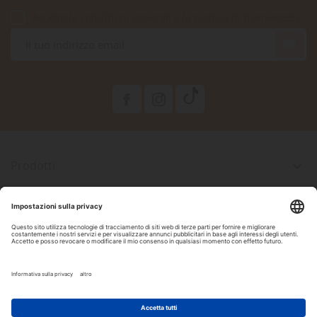
Accetto le condizioni generali e la politica di riservatezza

Prodotti

La Nostra Azienda

Il Tuo Account

Informazioni Negozio

Seguici Su Facebook