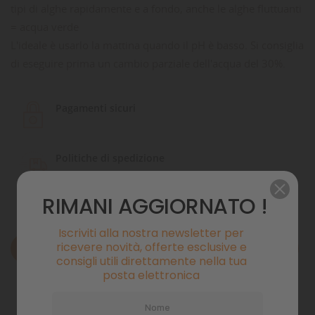
tipi di alghe rapidamente e a fondo, anche le alghe fluttuanti
= acqua verde
L'ideale è usarlo la mattina quando il pH è basso. Si consiglia
di eseguire prima un cambio parziale dell'acqua del 30%.
Pagamenti sicuri
Politiche di spedizione
RIMANI AGGIORNATO !
Iscriviti alla nostra newsletter per
ricevere novità, offerte esclusive e
Descrizione
consigli utili direttamente nella tua
posta elettronica
Dettagli del prodotto