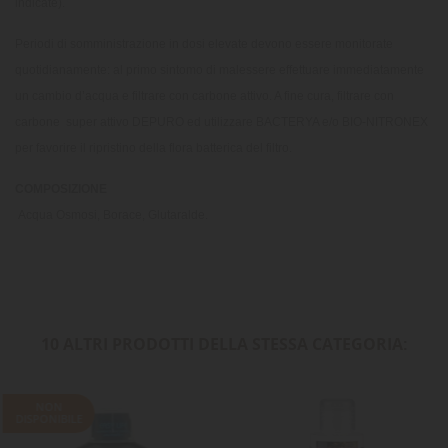
indicate).
Periodi di somministrazione in dosi elevate devono essere monitorate
quotidianamente: al primo sintomo di malessere effettuare immediatamente
un cambio d’acqua e filtrare con carbone attivo. A fine cura, filtrare con
carbone super attivo DEPURO ed utilizzare BACTERYA e/o BIO-NITRONEX
per favorire il ripristino della flora batterica del filtro.
COMPOSIZIONE
Acqua Osmosi, Borace, Glutaralde.
10 ALTRI PRODOTTI DELLA STESSA CATEGORIA:
NON
DISPONIBILE